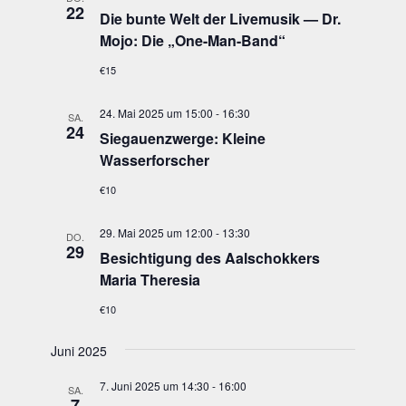
22
Die bun­te Welt der Live­mu­sik — Dr.
Mojo: Die „One-Man-Band“
€15
24. Mai 2025 um 15:00
-
16:30
SA.
24
Sie­gau­enzwer­ge: Klei­ne
Wasserforscher
€10
29. Mai 2025 um 12:00
-
13:30
DO.
29
Besich­ti­gung des Aal­schok­kers
Maria Theresia
€10
Juni 2025
7. Juni 2025 um 14:30
-
16:00
SA.
7