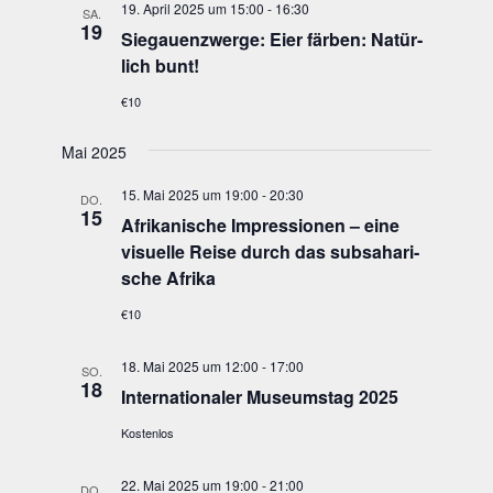
19. April 2025 um 15:00
-
16:30
SA.
19
Sie­gau­enzwer­ge: Eier fär­ben: Natür­
lich bunt!
€10
Mai 2025
15. Mai 2025 um 19:00
-
20:30
DO.
15
Afri­ka­ni­sche Impres­sio­nen – eine
visu­el­le Rei­se durch das sub­sa­ha­ri­
sche Afrika
€10
18. Mai 2025 um 12:00
-
17:00
SO.
18
Inter­na­tio­na­ler Muse­ums­tag 2025
Kostenlos
22. Mai 2025 um 19:00
-
21:00
DO.