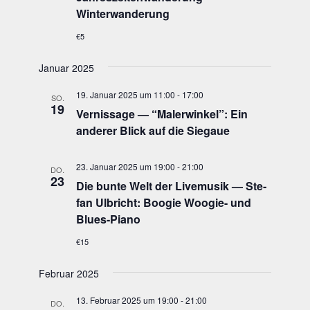
Winterwanderung
€5
Januar 2025
19. Januar 2025 um 11:00
-
17:00
SO.
19
Ver­nis­sa­ge — “Maler­win­kel”: Ein
ande­rer Blick auf die Siegaue
23. Januar 2025 um 19:00
-
21:00
DO.
23
Die bun­te Welt der Live­mu­sik — Ste­
fan Ulb­richt: Boo­gie Woo­gie- und
Blues-Piano
€15
Februar 2025
13. Februar 2025 um 19:00
-
21:00
DO.