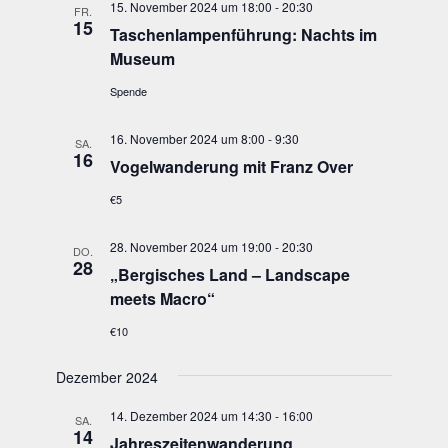
15. November 2024 um 18:00
-
20:30
Navigatio
FR.
15
Taschen­lam­pen­füh­rung: Nachts im
Museum
Spende
16. November 2024 um 8:00
-
9:30
SA.
16
Vogel­wan­de­rung mit Franz Over
€5
28. November 2024 um 19:00
-
20:30
DO.
28
„
Ber­gi­sches Land – Land­scape
meets Macro“
€10
Dezember 2024
14. Dezember 2024 um 14:30
-
16:00
SA.
14
Jah­res­zei­ten­wan­de­rung