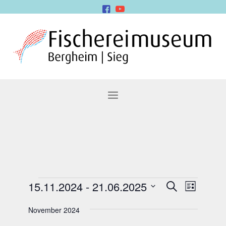
Veranstaltungen
Veranstal
Verans
15.11.2024
 - 
21.06.2025
Suche
Liste
Suche
Ansich
Datum
Naviga
und
wählen.
November 2024
Ansichten