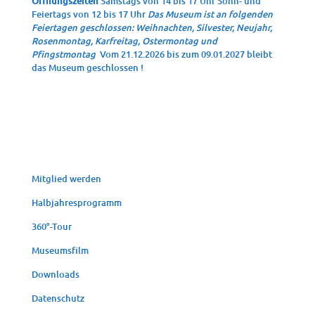
Öffnungszeiten
Samstags von 14 bis 17 Uhr Sonn- und
Feiertags von 12 bis 17 Uhr
Das Museum ist an folgenden
Feiertagen geschlossen: Weihnachten, Silvester, Neujahr,
Rosenmontag, Karfreitag, Ostermontag und
Pfingstmontag
Vom 21.12.2026 bis zum 09.01.2027 bleibt
das Museum geschlossen !
Mit­glied werden
Halb­jah­res­pro­gramm
360°-Tour
Muse­ums­film
Down­loads
Daten­schutz