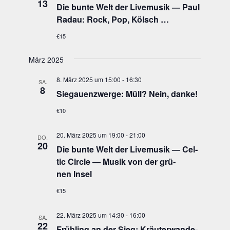
13
Die bun­te Welt der Live­mu­sik — Paul
Radau: Rock, Pop, Kölsch …
€15
März 2025
8. März 2025 um 15:00
-
16:30
SA.
8
Sie­gau­enzwer­ge: Müll? Nein, danke!
€10
20. März 2025 um 19:00
-
21:00
DO.
20
Die bun­te Welt der Live­mu­sik — Cel­
tic Cir­cle — Musik von der grü­
nen Insel
€15
22. März 2025 um 14:30
-
16:00
SA.
22
Früh­ling an der Sieg: Kräu­t­er­wan­de­