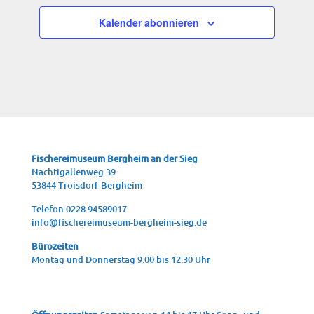
Kalender abonnieren
Fische­rei­mu­se­um Berg­heim an der Sieg
Nach­ti­gal­len­weg 39
53844 Troisdorf-Bergheim
Tele­fon 0228 94589017
info@fischereimuseum-bergheim-sieg.de
Büro­zei­ten
Mon­tag und Don­ners­tag 9.00 bis 12:30 Uhr