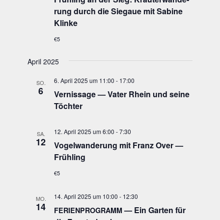
rung durch die Sie­gaue mit Sabi­ne
Klinke
€5
April 2025
6. April 2025 um 11:00
-
17:00
SO.
6
Ver­nis­sa­ge — Vater Rhein und sei­ne
Töchter
12. April 2025 um 6:00
-
7:30
SA.
12
Vogel­wan­de­rung mit Franz Over —
Frühling
€5
14. April 2025 um 10:00
-
12:30
MO.
14
— Ein Gar­ten für
FERIENPROGRAMM