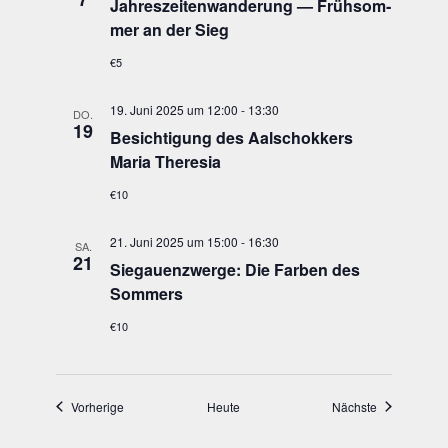
Jah­res­zei­ten­wan­de­rung — Früh­som­
mer an der Sieg
€5
19. Juni 2025 um 12:00
-
13:30
DO.
19
Besich­ti­gung des Aal­schok­kers
Maria Theresia
€10
21. Juni 2025 um 15:00
-
16:30
SA.
21
Sie­gau­enzwer­ge: Die Far­ben des
Sommers
€10
Veranstaltungen
Veranstaltun
Vorherige
Heute
Nächste