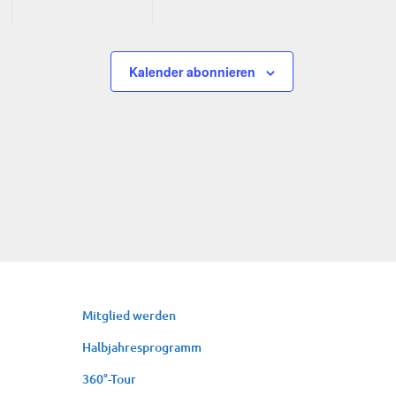
Kalender abonnieren
Mit­glied werden
Halb­jah­res­pro­gramm
360°-Tour