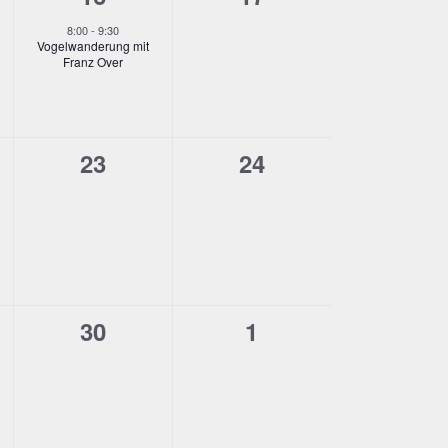
taltung,
Veranstaltung,
Veranstaltungen,
8:00
-
9:30
Vogel­wan­de­rung mit
Franz Over
0
0
23
24
taltungen,
Veranstaltungen,
Veranstaltungen,
0
0
30
1
taltungen,
Veranstaltungen,
Veranstaltungen,