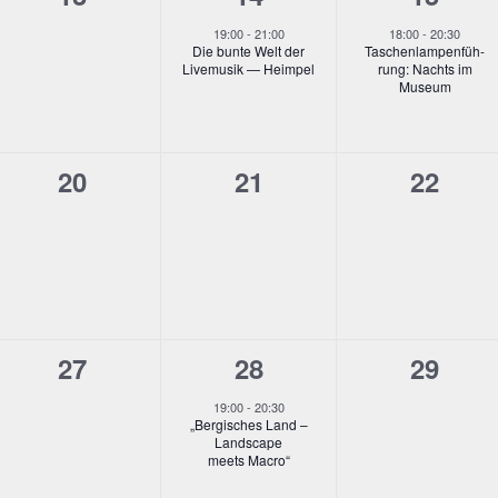
ltungen,
Veranstaltungen,
Veranstaltung,
Verans
19:00
-
21:00
18:00
-
20:30
Die bun­te Welt der
Taschen­lam­pen­füh­
Live­mu­sik — Heimpel
rung: Nachts im
Museum
0
0
0
20
21
22
ltungen,
Veranstaltungen,
Veranstaltungen,
Verans
0
1
0
27
28
29
ltungen,
Veranstaltungen,
Veranstaltung,
Verans
19:00
-
20:30
„
Ber­gi­sches Land –
Land­scape
meets Macro“