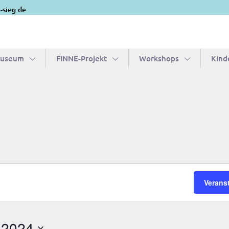
-sieg.de
Museum
FIN­­NE-Pro­­jekt
Work­shops
Kin­d
Verans
 2024