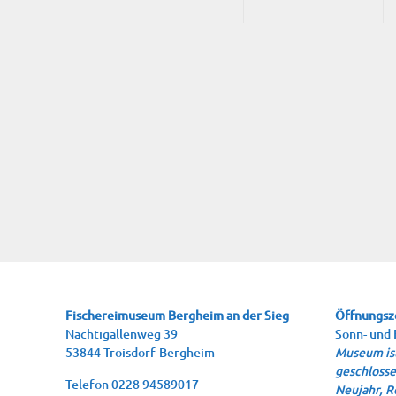
Fische­rei­mu­se­um Berg­heim an der Sieg
Öffnungsz
Nach­ti­gal­len­weg 39
Sonn- und 
53844 Troisdorf-Bergheim
Museum ist
geschlosse
Tele­fon 0228 94589017
Neujahr, R