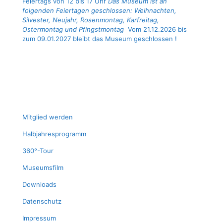
Feiertags von 12 bis 17 Uhr
Das Museum ist an
folgenden Feiertagen geschlossen: Weihnachten,
Silvester, Neujahr, Rosenmontag, Karfreitag,
Ostermontag und Pfingstmontag
Vom 21.12.2026 bis
zum 09.01.2027 bleibt das Museum geschlossen !
Mit­glied werden
Halb­jah­res­pro­gramm
360°-Tour
Muse­ums­film
Down­loads
Daten­schutz
Impres­sum