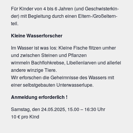
Für Kin­der von 4 bis 6 Jah­ren (und Geschwis­ter­kin­
der) mit Beglei­tung durch einen Eltern-/Groß­el­tern­
teil.
Klei­ne Wasserforscher
Im Was­ser ist was los: Klei­ne Fische flit­zen umher
und zwi­schen Stei­nen und Pflanzen
wim­meln Bach­floh­kreb­se, Libel­len­lar­ven und aller­lei
ande­re win­zi­ge Tiere.
Wir erfor­schen die Geheim­nis­se des Was­sers mit
einer selbst­ge­bau­ten Unterwasserlupe.
Anmel­dung erforderlich !
Sams­tag, den 24.05.2025, 15.00 – 16:30 Uhr
10 € pro Kind