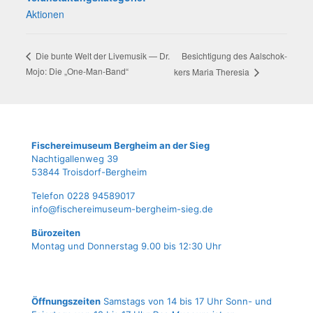
Aktionen
Besich­ti­gung des Aal­schok­
Die bun­te Welt der Live­mu­sik — Dr.
Mojo: Die „One-Man-Band“
kers Maria Theresia
Fische­rei­mu­se­um Berg­heim an der Sieg
Nach­ti­gal­len­weg 39
53844 Troisdorf-Bergheim
Tele­fon 0228 94589017
info@fischereimuseum-bergheim-sieg.de
Büro­zei­ten
Mon­tag und Don­ners­tag 9.00 bis 12:30 Uhr
Öffnungszeiten
Samstags von 14 bis 17 Uhr Sonn- und