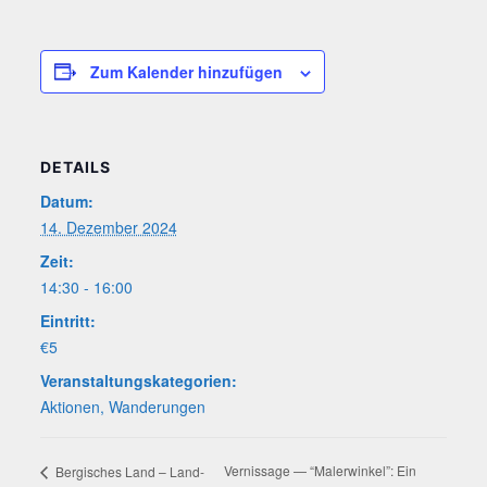
Zum Kalender hinzufügen
DETAILS
Datum:
14. Dezember 2024
Zeit:
14:30 - 16:00
Eintritt:
€5
Veranstaltungskategorien:
Aktionen
,
Wanderungen
Ver­nis­sa­ge — “Maler­win­kel”: Ein
Ber­gi­sches Land – Land­