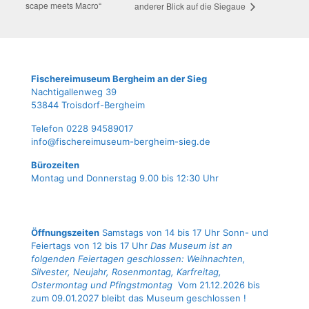
scape meets Macro“
ande­rer Blick auf die Siegaue
Fische­rei­mu­se­um Berg­heim an der Sieg
Nach­ti­gal­len­weg 39
53844 Troisdorf-Bergheim
Tele­fon 0228 94589017
info@fischereimuseum-bergheim-sieg.de
Büro­zei­ten
Mon­tag und Don­ners­tag 9.00 bis 12:30 Uhr
Öffnungszeiten
Samstags von 14 bis 17 Uhr Sonn- und
Feiertags von 12 bis 17 Uhr
Das Museum ist an
folgenden Feiertagen geschlossen: Weihnachten,
Silvester, Neujahr, Rosenmontag, Karfreitag,
Ostermontag und Pfingstmontag
Vom 21.12.2026 bis
zum 09.01.2027 bleibt das Museum geschlossen !