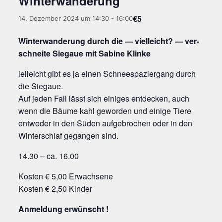
Winterwanderung
€5
14. Dezember 2024 um 14:30
-
16:00
Win­ter­wan­de­rung durch die — viel­leicht? — ver­
schnei­te Sie­gaue mit Sabi­ne Klinke
iel­leicht gibt es ja einen Schneespaziergang durch
die Siegaue.
Auf jeden Fall lässt sich eini­ges ent­de­cken, auch
wenn die Bäu­me kahl gewor­den und eini­ge Tiere
ent­we­der in den Süden auf­ge­bro­chen oder in den
Win­ter­schlaf gegan­gen sind.
14.30 – ca. 16.00
Kos­ten € 5,00 Erwachsene
Kos­ten € 2,50 Kinder
Anmel­dung erwünscht !