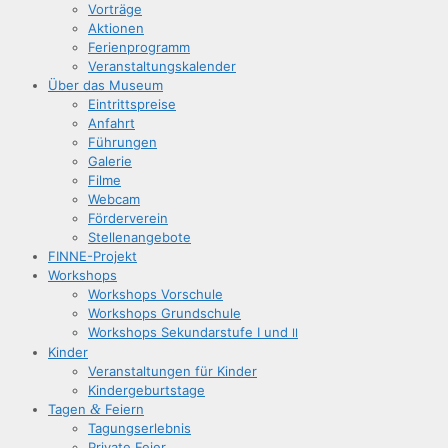
Vor­trä­ge
Aktio­nen
Feri­en­pro­gramm
Ver­an­stal­tungs­ka­len­der
Über das Museum
Ein­tritts­prei­se
Anfahrt
Füh­run­gen
Gale­rie
Fil­me
Web­cam
För­der­ver­ein
Stel­len­an­ge­bo­te
FIN­­NE-Pro­­jekt
Work­shops
Work­shops Vorschule
Work­shops Grundschule
Work­shops Sekun­dar­stu­fe I und
II
Kin­der
Ver­an­stal­tun­gen für Kinder
Kin­der­ge­burts­ta­ge
Tagen
&
Feiern
Tagungs­er­leb­nis
Pri­va­te Feier