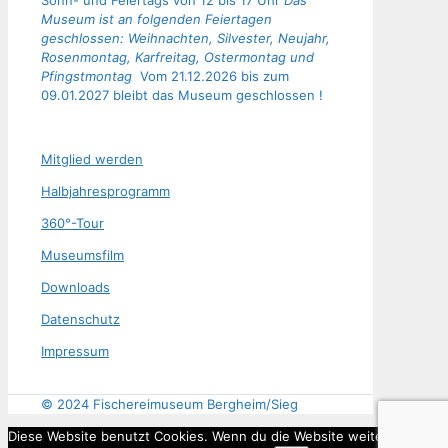
Sonn- und Feiertags von 12 bis 17 Uhr
Das
Museum ist an folgenden Feiertagen
geschlossen: Weihnachten, Silvester, Neujahr,
Rosenmontag, Karfreitag, Ostermontag und
Pfingstmontag
Vom 21.12.2026 bis zum
09.01.2027 bleibt das Museum geschlossen !
Mit­glied werden
Halb­jah­res­pro­gramm
360°-Tour
Muse­ums­film
Down­loads
Daten­schutz
Impres­sum
© 2024 Fischereimuseum Bergheim/Sieg
Diese Website benutzt Cookies. Wenn du die Website weiter nutzt,