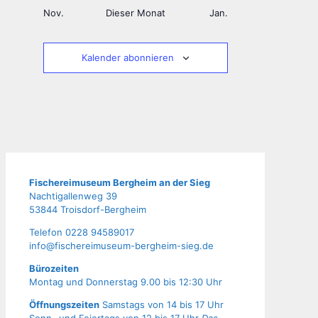
Nov.
Dieser Monat
Jan.
Kalender abonnieren
Fische­rei­mu­se­um Berg­heim an der Sieg
Nach­ti­gal­len­weg 39
53844 Troisdorf-Bergheim
Tele­fon 0228 94589017
info@fischereimuseum-bergheim-sieg.de
Büro­zei­ten
Mon­tag und Don­ners­tag 9.00 bis 12:30 Uhr
Öffnungszeiten
Samstags von 14 bis 17 Uhr