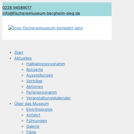
0228 94589017
info@fischereimuseum-bergheim-sieg.de
Start
Aktu­el­les
Halb­jah­res­pro­gramm
Kon­zer­te
Aus­stel­lun­gen
Vor­trä­ge
Aktio­nen
Feri­en­pro­gramm
Ver­an­stal­tungs­ka­len­der
Über das Museum
Ein­tritts­prei­se
Anfahrt
Füh­run­gen
Gale­rie
Fil­me