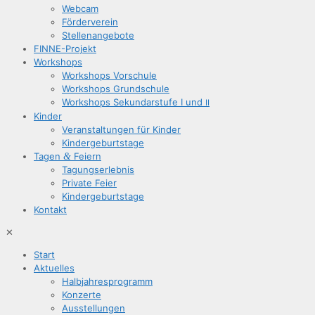
Web­cam
För­der­ver­ein
Stel­len­an­ge­bo­te
FIN­­NE-Pro­­jekt
Work­shops
Work­shops Vorschule
Work­shops Grundschule
Work­shops Sekun­dar­stu­fe I und
II
Kin­der
Ver­an­stal­tun­gen für Kinder
Kin­der­ge­burts­ta­ge
Tagen
&
Feiern
Tagungs­er­leb­nis
Pri­va­te Feier
Kin­der­ge­burts­ta­ge
Kon­takt
✕
Start
Aktu­el­les
Halb­jah­res­pro­gramm
Kon­zer­te
Aus­stel­lun­gen