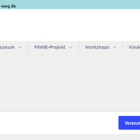
-sieg.de
Museum
FIN­­NE-Pro­­jekt
Work­shops
Kin­d
Verans