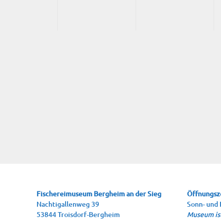
Fische­rei­mu­se­um Berg­heim an der Sieg
Öffnungsz
Nach­ti­gal­len­weg 39
Sonn- und 
53844 Troisdorf-Bergheim
Museum ist