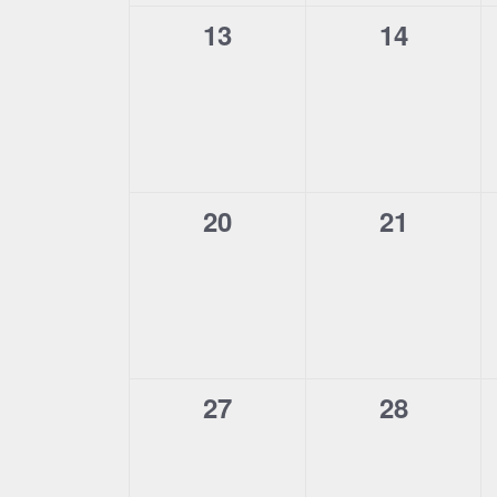
0
0
13
14
Veranstaltungen,
Veransta
0
0
20
21
Veranstaltungen,
Veransta
0
0
27
28
Veranstaltungen,
Veransta