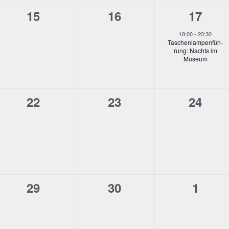
0
0
1
15
16
17
ltungen,
Veranstaltungen,
Veranstaltungen,
Verans
18:00
-
20:30
Taschen­lam­pen­füh­
rung: Nachts im
Museum
0
0
0
22
23
24
ltungen,
Veranstaltungen,
Veranstaltungen,
Verans
0
0
0
29
30
1
ltungen,
Veranstaltungen,
Veranstaltungen,
Verans