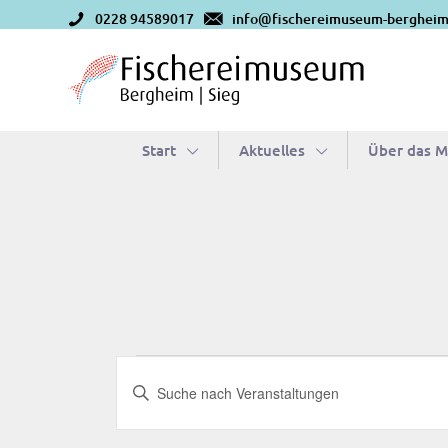
0228 94589017
info@fischereimuseum-bergheim
Start
Aktu­el­les
Über das 
Veranstaltungen
Veranstaltungen
Bitte
Suche
Schlüsselwort
eingeben.
Suche