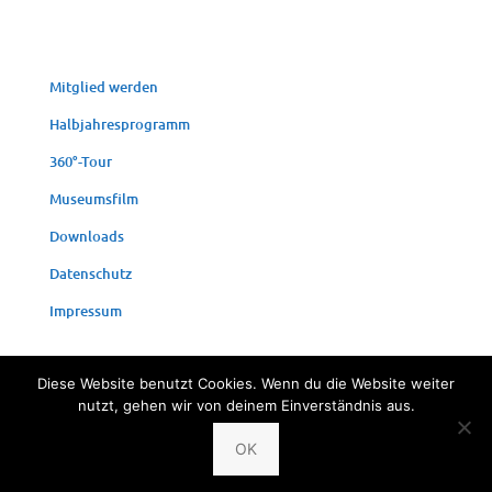
Mit­glied werden
Halb­jah­res­pro­gramm
360°-Tour
Muse­ums­film
Down­loads
Daten­schutz
Impres­sum
Diese Website benutzt Cookies. Wenn du die Website weiter
nutzt, gehen wir von deinem Einverständnis aus.
© 2024 Fischereimuseum Bergheim/Sieg
OK