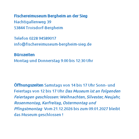
Fische­rei­mu­se­um Berg­heim an der Sieg
Nach­ti­gal­len­weg 39
53844 Troisdorf-Bergheim
Tele­fon 0228 94589017
info@fischereimuseum-bergheim-sieg.de
Büro­zei­ten
Mon­tag und Don­ners­tag 9.00 bis 12:30 Uhr
Öffnungszeiten
Samstags von 14 bis 17 Uhr Sonn- und
Feiertags von 12 bis 17 Uhr
Das Museum ist an folgenden
Feiertagen geschlossen: Weihnachten, Silvester, Neujahr,
Rosenmontag, Karfreitag, Ostermontag und
Pfingstmontag
Vom 21.12.2026 bis zum 09.01.2027 bleibt
das Museum geschlossen !