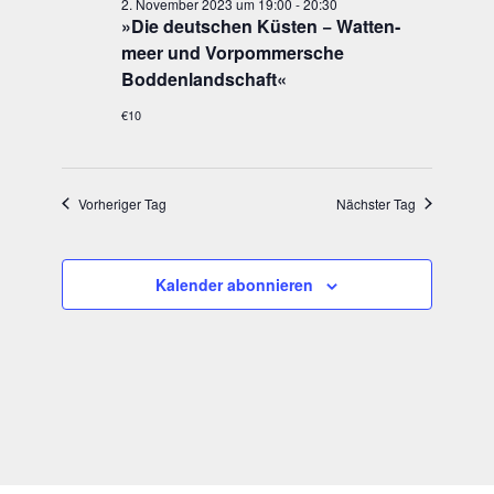
2. November 2023 um 19:00
-
20:30
2023
Navigatio
»
Die deut­schen Küs­ten − Wat­ten­
meer und Vor­pom­mer­sche
Boddenlandschaft«
€10
Vorheriger Tag
Nächster Tag
Kalender abonnieren