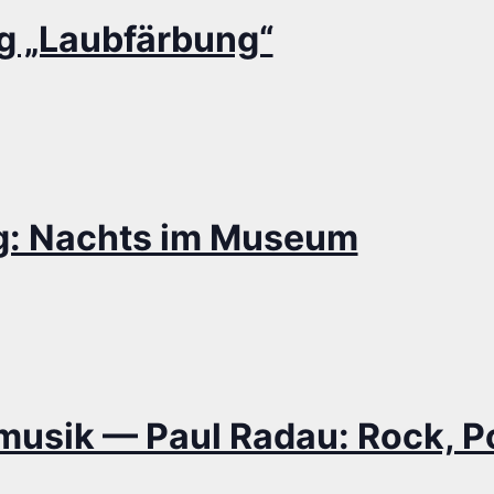
ng „Laub­fär­bung“
ng: Nachts im Museum
e­mu­sik — Paul Radau: Rock, 