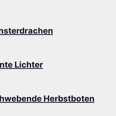
nsterdrachen
­te Lichter
we­ben­de Herbstboten