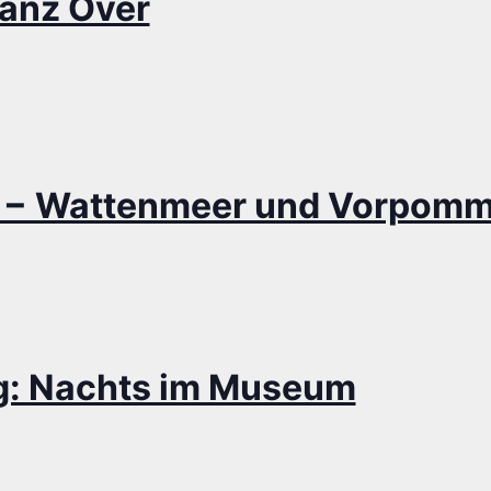
ranz Over
 − Wat­ten­meer und Vor­pom­
ng: Nachts im Museum