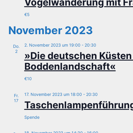
Vogel­wan­de­rung mit F
€5
November 2023
2. November 2023 um 19:00
-
20:30
Do.
2
»
Die deut­schen Küs­ten
Boddenlandschaft«
€10
17. November 2023 um 18:00
-
20:30
Fr.
17
Taschen­lam­pen­füh­ru
Spende
18. November 2023 um 14:30
-
16:00