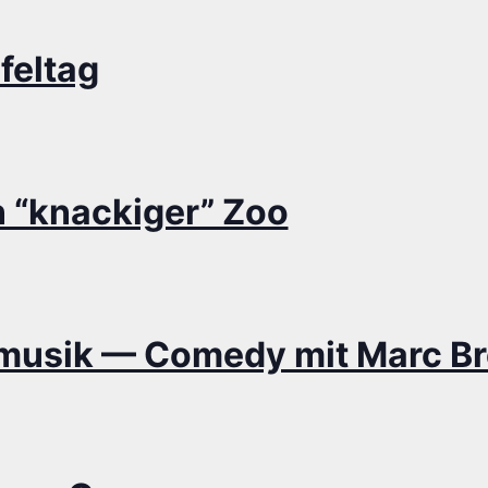
feltag
 “kna­cki­ger” Zoo
e­mu­sik — Come­dy mit Marc B