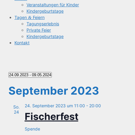
Ver­an­stal­tun­gen für Kinder
Kin­der­ge­burts­ta­ge
Tagen
&
Feiern
Tagungs­er­leb­nis
Pri­va­te Feier
Kin­der­ge­burts­ta­ge
Kon­takt
Veranstaltungen
24.09.2023
 - 
09.05.2024
Datum
September 2023
wählen.
24. September 2023 um 11:00
-
20:00
So.
24
Fischer­fest
Spende