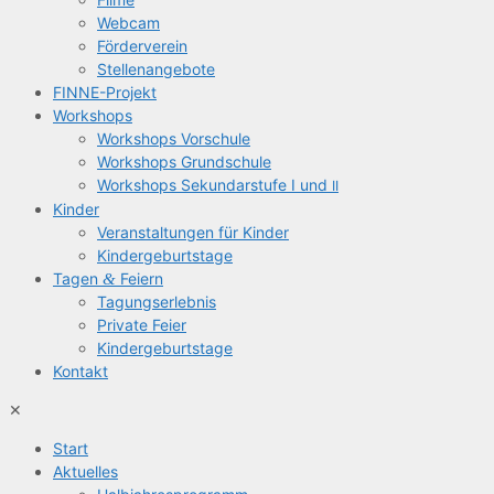
Web­cam
För­der­ver­ein
Stel­len­an­ge­bo­te
FIN­­NE-Pro­­jekt
Work­shops
Work­shops Vorschule
Work­shops Grundschule
Work­shops Sekun­dar­stu­fe I und
II
Kin­der
Ver­an­stal­tun­gen für Kinder
Kin­der­ge­burts­ta­ge
Tagen
&
Feiern
Tagungs­er­leb­nis
Pri­va­te Feier
Kin­der­ge­burts­ta­ge
Kon­takt
✕
Start
Aktu­el­les