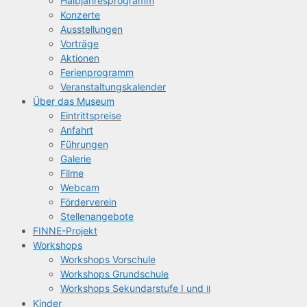
Halb­jah­res­pro­gramm
Kon­zer­te
Aus­stel­lun­gen
Vor­trä­ge
Aktio­nen
Feri­en­pro­gramm
Ver­an­stal­tungs­ka­len­der
Über das Museum
Ein­tritts­prei­se
Anfahrt
Füh­run­gen
Gale­rie
Fil­me
Web­cam
För­der­ver­ein
Stel­len­an­ge­bo­te
FIN­­NE-Pro­­jekt
Work­shops
Work­shops Vorschule
Work­shops Grundschule
Work­shops Sekun­dar­stu­fe I und
II
Kin­der