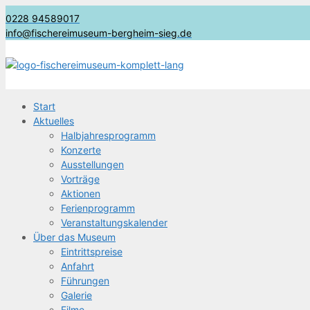
0228 94589017
info@fischereimuseum-bergheim-sieg.de
Start
Aktu­el­les
Halb­jah­res­pro­gramm
Kon­zer­te
Aus­stel­lun­gen
Vor­trä­ge
Aktio­nen
Feri­en­pro­gramm
Ver­an­stal­tungs­ka­len­der
Über das Museum
Ein­tritts­prei­se
Anfahrt
Füh­run­gen
Gale­rie
Fil­me