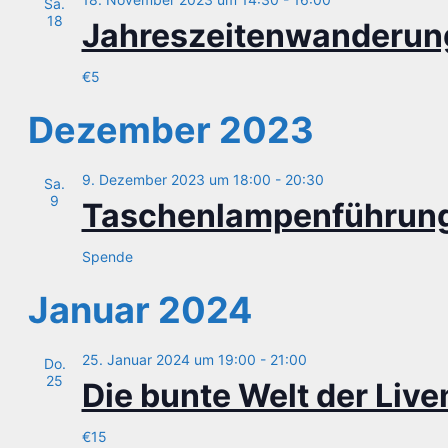
Sa.
18
Jah­res­zei­ten­wan­de­ru
€5
Dezember 2023
9. Dezember 2023 um 18:00
-
20:30
Sa.
9
Taschen­lam­pen­füh­ru
Spende
Januar 2024
25. Januar 2024 um 19:00
-
21:00
Do.
25
Die bun­te Welt der Liv
€15