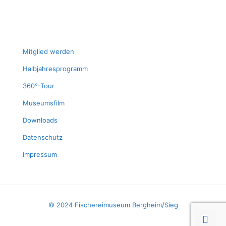
Mit­glied werden
Halb­jah­res­pro­gramm
360°-Tour
Muse­ums­film
Down­loads
Daten­schutz
Impres­sum
© 2024 Fischereimuseum Bergheim/Sieg