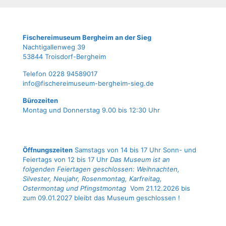
Fische­rei­mu­se­um Berg­heim an der Sieg
Nach­ti­gal­len­weg 39
53844 Troisdorf-Bergheim
Tele­fon 0228 94589017
info@fischereimuseum-bergheim-sieg.de
Büro­zei­ten
Mon­tag und Don­ners­tag 9.00 bis 12:30 Uhr
Öffnungszeiten
Samstags von 14 bis 17 Uhr Sonn- und
Feiertags von 12 bis 17 Uhr
Das Museum ist an
folgenden Feiertagen geschlossen: Weihnachten,
Silvester, Neujahr, Rosenmontag, Karfreitag,
Ostermontag und Pfingstmontag
Vom 21.12.2026 bis
zum 09.01.2027 bleibt das Museum geschlossen !