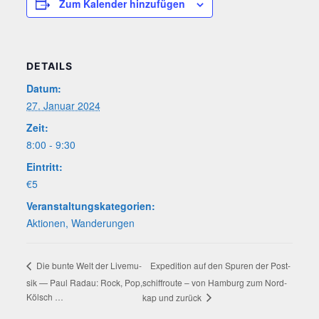
Zum Kalender hinzufügen
DETAILS
Datum:
27. Januar 2024
Zeit:
8:00 - 9:30
Eintritt:
€5
Veranstaltungskategorien:
Aktionen
,
Wanderungen
Expe­di­ti­on auf den Spu­ren der Post­
Die bun­te Welt der Live­mu­
sik — Paul Radau: Rock, Pop,
schif­frou­te – von Ham­burg zum Nord­
Kölsch …
kap und zurück