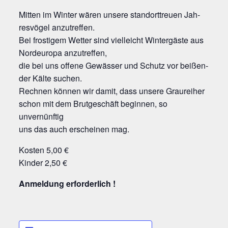
Mit­ten im Win­ter wären unse­re stand­ort­treu­en Jah­
res­vö­gel anzutreffen.
Bei fros­ti­gem Wet­ter sind viel­leicht Win­ter­gäs­te aus
Nord­eu­ro­pa anzutreffen,
die bei uns offe­ne Gewäs­ser und Schutz vor bei­ßen­
der Käl­te suchen.
Rech­nen kön­nen wir damit, dass unse­re Grau­rei­her
schon mit dem Brut­ge­schäft begin­nen, so
unvernünftig
uns das auch erschei­nen mag.
Kos­ten 5,00 €
Kin­der 2,50 €
Anmel­dung erforderlich !