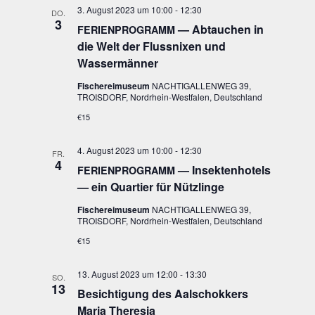
3. August 2023 um 10:00
-
12:30
DO.
3
— Abtau­chen in
FERIENPROGRAMM
die Welt der Fluss­ni­xen und
Wassermänner
Fischereimuseum
NACHTIGALLENWEG 39,
TROISDORF, Nordrhein-Westfalen, Deutschland
€15
4. August 2023 um 10:00
-
12:30
FR.
4
— Insek­ten­ho­tels
FERIENPROGRAMM
— ein Quar­tier für Nützlinge
Fischereimuseum
NACHTIGALLENWEG 39,
TROISDORF, Nordrhein-Westfalen, Deutschland
€15
13. August 2023 um 12:00
-
13:30
SO.
13
Besich­ti­gung des Aal­schok­kers
Maria Theresia