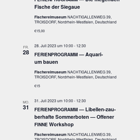
Fische der Siegaue
Fischereimuseum
NACHTIGALLENWEG 39,
TROISDORF, Nordrhein-Westfalen, Deutschland
€15,00
28. Juli 2023 um 10:00
-
12:30
FR.
28
— Aqua­ri­
FERIENPROGRAMM
um bauen
Fischereimuseum
NACHTIGALLENWEG 39,
TROISDORF, Nordrhein-Westfalen, Deutschland
€15
31. Juli 2023 um 10:00
-
12:30
MO.
31
— Libel­len-zau­
FERIENPROGRAMM
ber­haf­te Som­mer­bo­ten — Offe­ner
Workshop
FINNE
Fischereimuseum
NACHTIGALLENWEG 39,
TROISDORF, Nordrhein-Westfalen, Deutschland