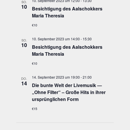
10. September 2023 um 12:00
-
13:30
SO.
10
Besich­ti­gung des Aal­schok­kers
Maria Theresia
€10
10. September 2023 um 14:00
-
15:30
SO.
10
Besich­ti­gung des Aal­schok­kers
Maria Theresia
€10
14. September 2023 um 19:00
-
21:00
DO.
14
Die bun­te Welt der Live­mu­sik —
„Ohne Fil­ter“ – Gro­ße Hits in ihrer
ursprüng­li­chen Form
€15