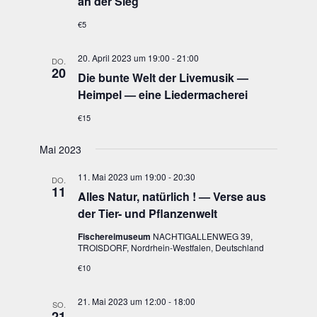
an der Sieg
€5
20. April 2023 um 19:00
-
21:00
DO.
20
Die bun­te Welt der Live­mu­sik —
Heim­pel — eine Liedermacherei
€15
Mai 2023
11. Mai 2023 um 19:00
-
20:30
DO.
11
Alles Natur, natür­lich ! — Ver­se aus
der Tier- und Pflanzenwelt
Fischereimuseum
NACHTIGALLENWEG 39,
TROISDORF, Nordrhein-Westfalen, Deutschland
€10
21. Mai 2023 um 12:00
-
18:00
SO.
21