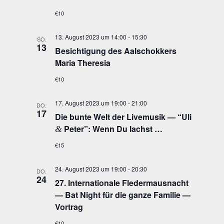
€10
13. August 2023 um 14:00
-
15:30
SO.
13
Besich­ti­gung des Aal­schok­kers
Maria Theresia
€10
17. August 2023 um 19:00
-
21:00
DO.
17
Die bun­te Welt der Live­mu­sik — “Uli
Peter”: Wenn Du lachst …
&
€15
24. August 2023 um 19:00
-
20:30
DO.
24
27. Inter­na­tio­na­le Fle­der­maus­nacht
— Bat Night für die gan­ze Fami­lie —
Vortrag
€10