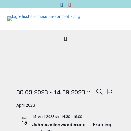
Veranstaltungen
Veranstal
Verans
30.03.2023
 - 
14.09.2023
Suche
Liste
Suche
Ansich
Datum
Naviga
und
wählen.
April 2023
Ansichten,
15. April 2023 um 14:30
-
16:00
Navigation
SA.
15
Jah­res­zei­ten­wan­de­rung — Früh­ling