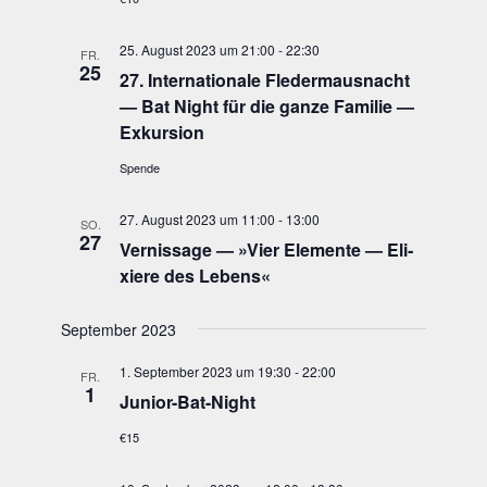
25. August 2023 um 21:00
-
22:30
FR.
25
27. Inter­na­tio­na­le Fle­der­maus­nacht
— Bat Night für die gan­ze Fami­lie —
Exkursion
Spende
27. August 2023 um 11:00
-
13:00
SO.
27
Ver­nis­sa­ge — »Vier Ele­men­te — Eli­
xie­re des Lebens«
September 2023
1. September 2023 um 19:30
-
22:00
FR.
1
Juni­or-Bat-Night
€15