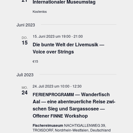
Inter­na­tio­na­ler Museumstag
Kostenlos
Juni 2023
15. Juni 2023 um 19:00
-
21:00
DO.
15
Die bun­te Welt der Live­mu­sik —
Voice over Strings
€15
Juli 2023
24. Juli 2023 um 10:00
-
12:30
MO.
24
— Wan­der­fisch
FERIENPROGRAMM
Aal — eine aben­teu­er­li­che Rei­se zwi­
schen Sieg und Sar­gas­so­see —
Offe­ner
Workshop
FINNE
Fischereimuseum
NACHTIGALLENWEG 39,
TROISDORF, Nordrhein-Westfalen, Deutschland