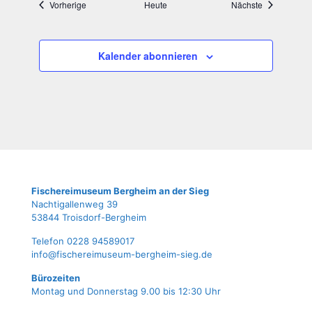
Veranstaltungen
Veranstaltun
Vorherige
Heute
Nächste
Kalender abonnieren
Fische­rei­mu­se­um Berg­heim an der Sieg
Nach­ti­gal­len­weg 39
53844 Troisdorf-Bergheim
Tele­fon 0228 94589017
info@fischereimuseum-bergheim-sieg.de
Büro­zei­ten
Mon­tag und Don­ners­tag 9.00 bis 12:30 Uhr