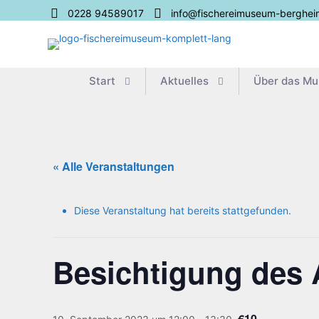
0228 94589017
info@fischereimuseum-berghei
Start
Aktu­el­les
Über das M
« Alle Veranstaltungen
Diese Veranstaltung hat bereits stattgefunden.
Besich­ti­gung des 
€10