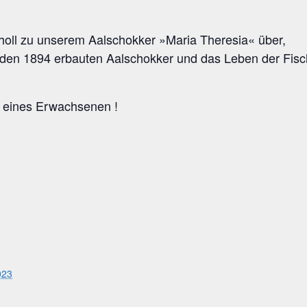
oll zu unse­rem Aal­schok­ker »Maria The­re­sia« über,
r den 1894 erbau­ten Aal­schok­ker und das Leben der Fis
ng eines Erwachsenen !
023