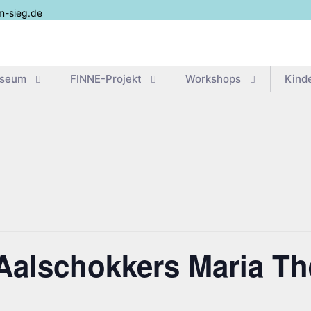
m-sieg.de
useum
FIN­­NE-Pro­­jekt
Work­shops
Kin­d
Aal­schok­kers Maria Th