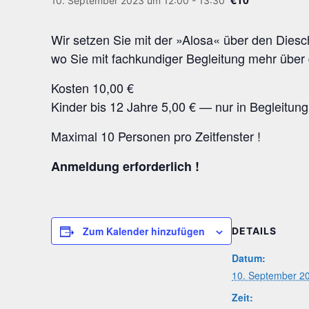
10. September 2023 um 12:00
-
13:30
Wir set­zen Sie mit der »Alosa« über den Die­sch
wo Sie mit fach­kun­di­ger Beglei­tung mehr übe
Kos­ten 10,00 €
Kin­der bis 12 Jah­re 5,00 € — nur in Beglei­tu
Maxi­mal 10 Per­so­nen pro Zeitfenster !
Anmel­dung erforderlich !
Zum Kalender hinzufügen
DETAILS
Datum:
10. September 2
Zeit: