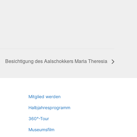
Besich­ti­gung des Aal­schok­kers Maria Theresia
Mit­glied werden
Halb­jah­res­pro­gramm
360°-Tour
Muse­ums­film