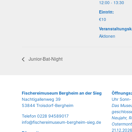
12:00 - 13:30
Eintritt:
€10
Veranstaltungsk
Aktionen
Juni­or-Bat-Night
Fische­rei­mu­se­um Berg­heim an der Sieg
Öffnungsz
Nach­ti­gal­len­weg 39
Uhr Sonn- 
53844 Troisdorf-Bergheim
Das Museu
geschlosse
Tele­fon 0228 94589017
Neujahr, R
info@fischereimuseum-bergheim-sieg.de
Ostermont
21.12.2026