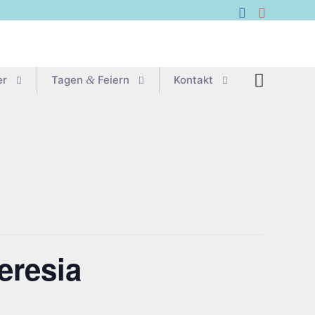
er
Tagen
&
Feiern
Kon­takt
eresia