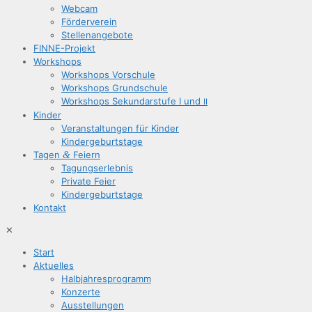
Web­cam
För­der­ver­ein
Stel­len­an­ge­bo­te
FIN­­NE-Pro­­jekt
Work­shops
Work­shops Vorschule
Work­shops Grundschule
Work­shops Sekun­dar­stu­fe I und
II
Kin­der
Ver­an­stal­tun­gen für Kinder
Kin­der­ge­burts­ta­ge
Tagen
&
Feiern
Tagungs­er­leb­nis
Pri­va­te Feier
Kin­der­ge­burts­ta­ge
Kon­takt
✕
Start
Aktu­el­les
Halb­jah­res­pro­gramm
Kon­zer­te
Aus­stel­lun­gen