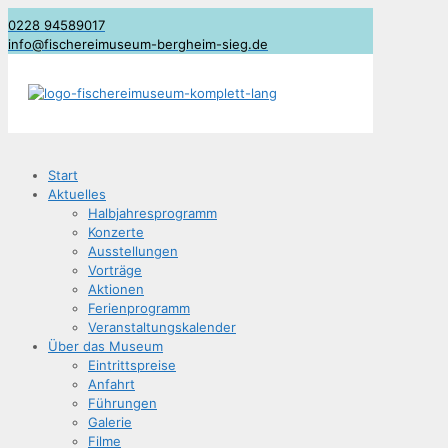
0228 94589017
info@fischereimuseum-bergheim-sieg.de
Start
Aktu­el­les
Halb­jah­res­pro­gramm
Kon­zer­te
Aus­stel­lun­gen
Vor­trä­ge
Aktio­nen
Feri­en­pro­gramm
Ver­an­stal­tungs­ka­len­der
Über das Museum
Ein­tritts­prei­se
Anfahrt
Füh­run­gen
Gale­rie
Fil­me