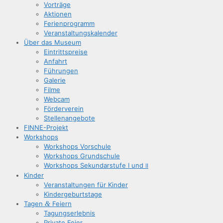
Vor­trä­ge
Aktio­nen
Feri­en­pro­gramm
Ver­an­stal­tungs­ka­len­der
Über das Museum
Ein­tritts­prei­se
Anfahrt
Füh­run­gen
Gale­rie
Fil­me
Web­cam
För­der­ver­ein
Stel­len­an­ge­bo­te
FIN­­NE-Pro­­jekt
Work­shops
Work­shops Vorschule
Work­shops Grundschule
Work­shops Sekun­dar­stu­fe I und
II
Kin­der
Ver­an­stal­tun­gen für Kinder
Kin­der­ge­burts­ta­ge
Tagen
&
Feiern
Tagungs­er­leb­nis
Pri­va­te Feier