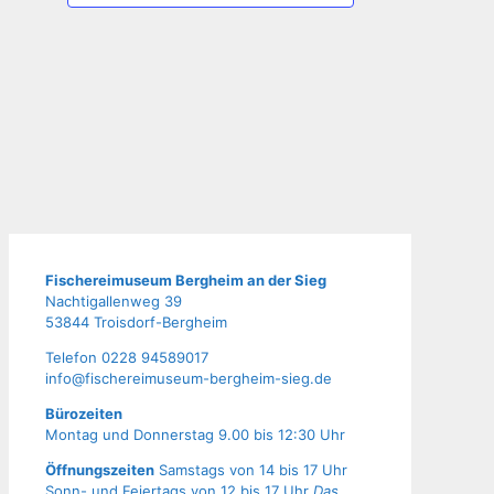
Fische­rei­mu­se­um Berg­heim an der Sieg
Nach­ti­gal­len­weg 39
53844 Troisdorf-Bergheim
Tele­fon 0228 94589017
info@fischereimuseum-bergheim-sieg.de
Büro­zei­ten
Mon­tag und Don­ners­tag 9.00 bis 12:30 Uhr
Öffnungszeiten
Samstags von 14 bis 17 Uhr
Sonn- und Feiertags von 12 bis 17 Uhr
Das