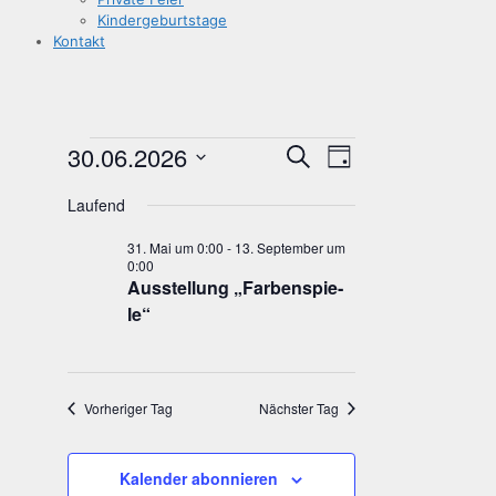
Kin­der­ge­burts­ta­ge
Kon­takt
Veranstaltungen
Veranstaltungen
Veranstaltun
30.06.2026
Suche
Tag
für
Suche
Ansichten-
Datum
30.
Navigation
und
Laufend
wählen.
Juni
Ansichten,
31. Mai um 0:00
-
13. September um
2026
Navigation
0:00
Aus­stel­lung „Far­ben­spie­
le“
Vorheriger Tag
Nächster Tag
Kalender abonnieren