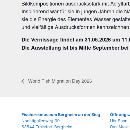
Bild­kom­po­si­tio­nen aus­drucks­stark mit Acryl­fa
Inspi­rie­rend war für sie in jun­gen Jah­ren die
sie die Ener­gie des Ele­men­tes Was­ser gestal­te­
und viel­fäl­ti­ge Aus­drucks­for­men kenn­zeich­nen 
Die Ver­nis­sa­ge fin­det am 31.05.2026 um 11.
Die Aus­stel­lung ist bis Mit­te Sep­tem­ber be
World Fish Migra­ti­on Day 2026
Fische­rei­mu­se­um Berg­heim an der Sieg
Öffnungsz
Nach­ti­gal­len­weg 39
Uhr Sonn- 
53844 Troisdorf-Bergheim
Das Museu