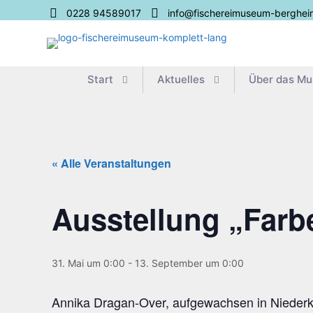
0228 94589017
info@fischereimuseum-berghei
Start
Aktu­el­les
Über das M
« Alle Veranstaltungen
Aus­stel­lung „Far­b
31. Mai um 0:00
-
13. September um 0:00
Anni­ka Dra­gan-Over, auf­ge­wach­sen in Nie­der­