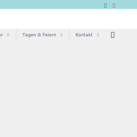
er
Tagen
&
Feiern
Kon­takt