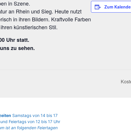
r­ben in Szene.
Zum Kalende
 Natur an Rhein und Sieg. Heu­te nutzt
risch in ihren Bil­dern. Kraft­vol­le Farben
ihren künst­le­ri­schen Stil.
00 Uhr statt.
i uns zu sehen.
Kos­t
eiten
Samstags von 14 bis 17
und Feiertags von 12 bis 17 Uhr
m ist an folgenden Feiertagen