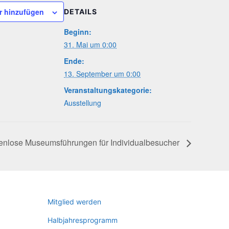
r hinzufügen
DETAILS
Beginn:
31. Mai um 0:00
Ende:
13. September um 0:00
Veranstaltungskategorie:
Ausstellung
en­lo­se Muse­ums­füh­run­gen für Individualbesucher
Mit­glied werden
Halb­jah­res­pro­gramm