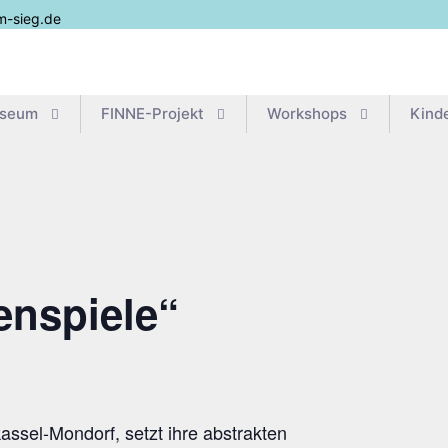
m-sieg.de
useum
FIN­­NE-Pro­­jekt
Work­shops
Kin­d
en­spie­le“
kas­sel-Mon­dorf, setzt ihre abstrakten