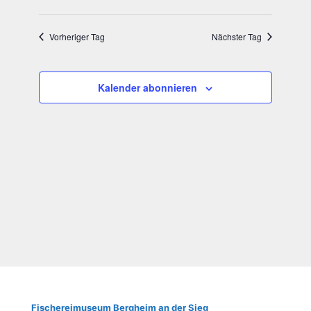
Vorheriger Tag
Nächster Tag
Kalender abonnieren
Fische­rei­mu­se­um Berg­heim an der Sieg