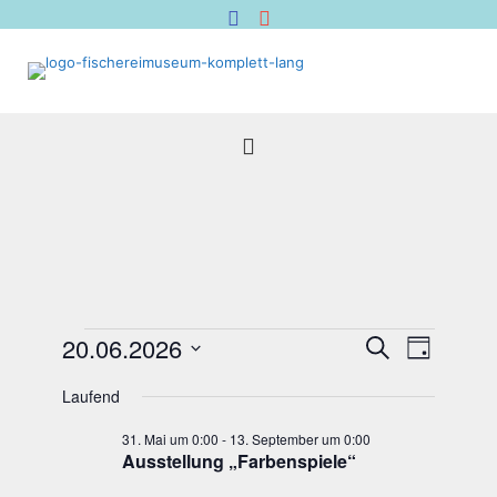
Veranstaltungen
Veranstal
Verans
20.06.2026
Suche
Tag
für
Suche
Ansich
Datum
20.
Naviga
und
Laufend
wählen.
Juni
Ansichten,
31. Mai um 0:00
-
13. September um 0:00
2026
Navigation
Aus­stel­lung „Far­ben­spie­le“