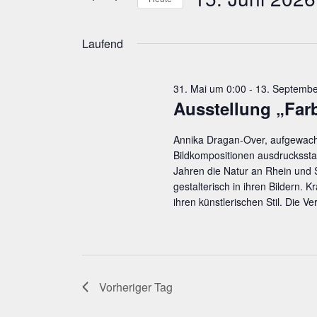
Juni
Ansichten,
Veranstaltungen
Schlüsselwort.
Datum
2026
Navigation
wählen.
Laufend
31. Mai um 0:00
-
13. Septembe
Aus­stel­lung „Far­
Annika Dragan-Over, aufgewachs
Bildkompositionen ausdrucksstark
Jahren die Natur an Rhein und 
gestalterisch in ihren Bildern. 
ihren künstlerischen Stil. Die V
Vorheriger Tag