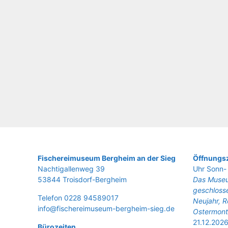
Fische­rei­mu­se­um Berg­heim an der Sieg
Öffnungsz
Nach­ti­gal­len­weg 39
Uhr Sonn- 
53844 Troisdorf-Bergheim
Das Museu
geschlosse
Tele­fon 0228 94589017
Neujahr, R
info@fischereimuseum-bergheim-sieg.de
Ostermont
21.12.2026
Büro­zei­ten