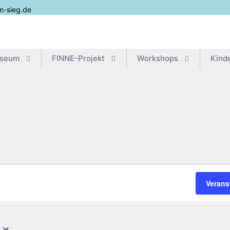
m-sieg.de
useum
FIN­­NE-Pro­­jekt
Work­shops
Kin­d
Verans