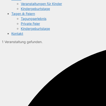
Ver­an­stal­tun­gen für Kinder
Kin­der­ge­burts­ta­ge
Tagen
&
Feiern
Tagungs­er­leb­nis
Pri­va­te Feier
Kin­der­ge­burts­ta­ge
Kon­takt
1 Veranstaltung gefunden.