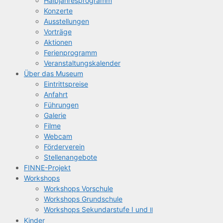
Halb­jah­res­pro­gramm
Kon­zer­te
Aus­stel­lun­gen
Vor­trä­ge
Aktio­nen
Feri­en­pro­gramm
Ver­an­stal­tungs­ka­len­der
Über das Museum
Ein­tritts­prei­se
Anfahrt
Füh­run­gen
Gale­rie
Fil­me
Web­cam
För­der­ver­ein
Stel­len­an­ge­bo­te
FIN­­NE-Pro­­jekt
Work­shops
Work­shops Vorschule
Work­shops Grundschule
Work­shops Sekun­dar­stu­fe I und
II
Kin­der