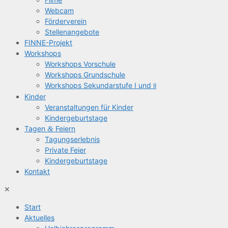
Web­cam
För­der­ver­ein
Stel­len­an­ge­bo­te
FIN­­NE-Pro­­jekt
Work­shops
Work­shops Vorschule
Work­shops Grundschule
Work­shops Sekun­dar­stu­fe I und
II
Kin­der
Ver­an­stal­tun­gen für Kinder
Kin­der­ge­burts­ta­ge
Tagen
&
Feiern
Tagungs­er­leb­nis
Pri­va­te Feier
Kin­der­ge­burts­ta­ge
Kon­takt
✕
Start
Aktu­el­les