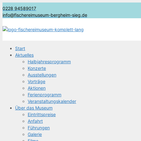
0228 94589017
info@fischereimuseum-bergheim-sieg.de
Start
Aktu­el­les
Halb­jah­res­pro­gramm
Kon­zer­te
Aus­stel­lun­gen
Vor­trä­ge
Aktio­nen
Feri­en­pro­gramm
Ver­an­stal­tungs­ka­len­der
Über das Museum
Ein­tritts­prei­se
Anfahrt
Füh­run­gen
Gale­rie
Fil­me