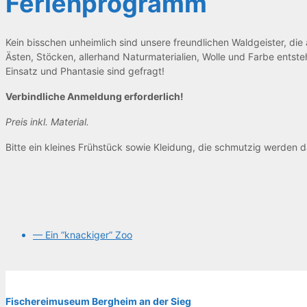
Feri­en­pro­gramm
Kein biss­chen unheim­lich sind unse­re freund­li­chen Wald­geis­ter, 
Ästen, Stö­cken, aller­hand Natur­ma­te­ria­li­en, Wol­le und Far­be ent­
Ein­satz und Phan­ta­sie sind gefragt!
Ver­bind­li­che Anmel­dung erforderlich!
Preis inkl. Material.
Bit­te ein klei­nes Früh­stück sowie Klei­dung, die schmut­zig wer­den 
— Ein “kna­cki­ger” Zoo
Fische­rei­mu­se­um Berg­heim an der Sieg