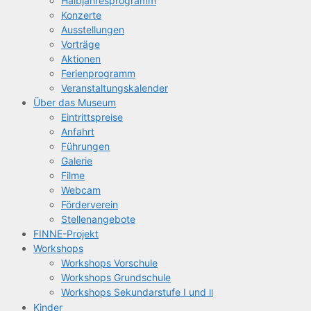
Halb­jah­res­pro­gramm
Kon­zer­te
Aus­stel­lun­gen
Vor­trä­ge
Aktio­nen
Feri­en­pro­gramm
Ver­an­stal­tungs­ka­len­der
Über das Museum
Ein­tritts­prei­se
Anfahrt
Füh­run­gen
Gale­rie
Fil­me
Web­cam
För­der­ver­ein
Stel­len­an­ge­bo­te
FIN­­NE-Pro­­jekt
Work­shops
Work­shops Vorschule
Work­shops Grundschule
Work­shops Sekun­dar­stu­fe I und
II
Kin­der