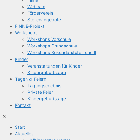
Web­cam
För­der­ver­ein
Stel­len­an­ge­bo­te
FIN­­NE-Pro­­jekt
Work­shops
Work­shops Vorschule
Work­shops Grundschule
Work­shops Sekun­dar­stu­fe I und
II
Kin­der
Ver­an­stal­tun­gen für Kinder
Kin­der­ge­burts­ta­ge
Tagen
&
Feiern
Tagungs­er­leb­nis
Pri­va­te Feier
Kin­der­ge­burts­ta­ge
Kon­takt
✕
Start
Aktu­el­les