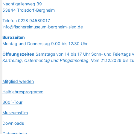
Nach­ti­gal­len­weg 39
53844 Troisdorf-Bergheim
Tele­fon 0228 94589017
info@fischereimuseum-bergheim-sieg.de
Büro­zei­ten
Mon­tag und Don­ners­tag 9.00 bis 12:30 Uhr
Öffnungszeiten
Samstags von 14 bis 17 Uhr Sonn- und Feiertags v
Karfreitag, Ostermontag und Pfingstmontag
Vom 21.12.2026 bis z
Mit­glied werden
Halb­jah­res­pro­gramm
360°-Tour
Muse­ums­film
Down­loads
Daten­schutz