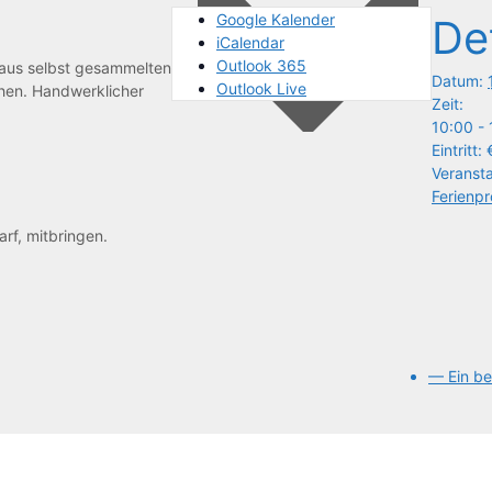
Google Kalender
De
iCalendar
Outlook 365
die aus selbst gesammelten
Datum:
Outlook Live
ste­hen. Handwerklicher
Zeit:
10:00 - 
Eintritt:
Veransta
Ferienp
darf, mitbringen.
— Ein be