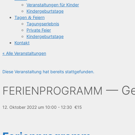
Ver­an­stal­tun­gen für Kinder
Kin­der­ge­burts­ta­ge
Tagen
&
Feiern
Tagungs­er­leb­nis
Pri­va­te Feier
Kin­der­ge­burts­ta­ge
Kon­takt
« Alle Veranstaltungen
Diese Veranstaltung hat bereits stattgefunden.
— Gei
FERIENPROGRAMM
12. Oktober 2022 um 10:00
-
12:30
€15