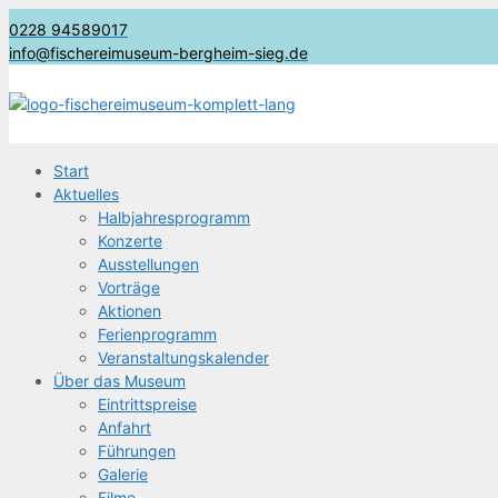
0228 94589017
info@fischereimuseum-bergheim-sieg.de
Start
Aktu­el­les
Halb­jah­res­pro­gramm
Kon­zer­te
Aus­stel­lun­gen
Vor­trä­ge
Aktio­nen
Feri­en­pro­gramm
Ver­an­stal­tungs­ka­len­der
Über das Museum
Ein­tritts­prei­se
Anfahrt
Füh­run­gen
Gale­rie
Fil­me