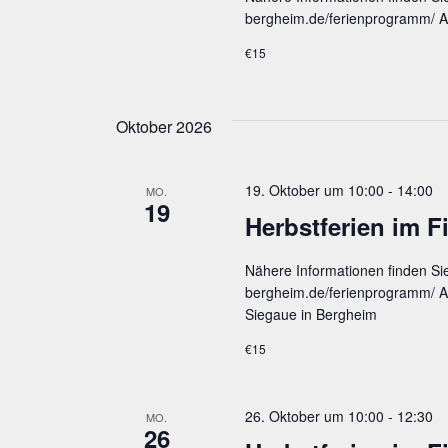
bergheim.de/ferienprogramm/ An
€15
Oktober 2026
19. Oktober um 10:00
-
14:00
MO.
19
Herbst­fe­ri­en im 
Nähere Informationen finden Si
bergheim.de/ferienprogramm/ An
Siegaue in Bergheim
€15
26. Oktober um 10:00
-
12:30
MO.
26