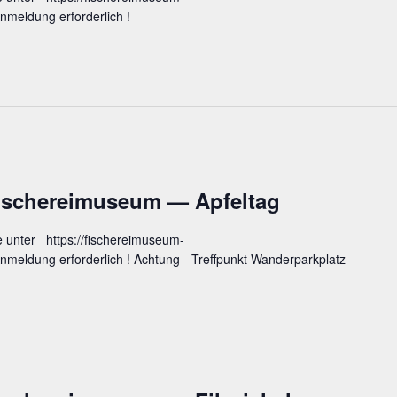
meldung erforderlich !
Fische­rei­mu­se­um — Apfeltag
e unter https://fischereimuseum-
meldung erforderlich ! Achtung - Treffpunkt Wanderparkplatz