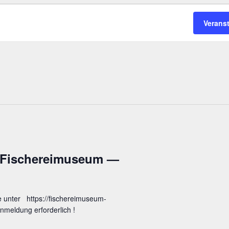
Verans
 Fische­rei­mu­se­um —
e unter https://fischereimuseum-
meldung erforderlich !