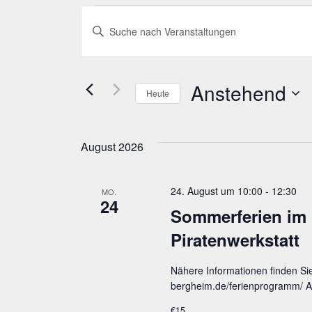
Veranstaltungen
Veranstaltungen
Bitte
Suche
Schlüsselwort
eingeben.
und
Suche
nach
Anstehend
Ansichten,
Heute
Veranstaltungen
Schlüsselwort.
Datum
Navigation
wählen.
August 2026
24. August um 10:00
-
12:30
MO.
24
Som­mer­fe­ri­en im
Piratenwerkstatt
Nähere Informationen finden Si
bergheim.de/ferienprogramm/ An
€15