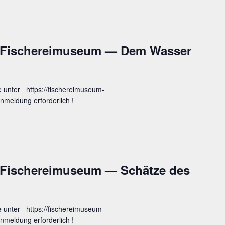
m Fische­rei­mu­se­um — Dem Was­ser
e unter https://fischereimuseum-
meldung erforderlich !
m Fische­rei­mu­se­um — Schät­ze des
e unter https://fischereimuseum-
meldung erforderlich !