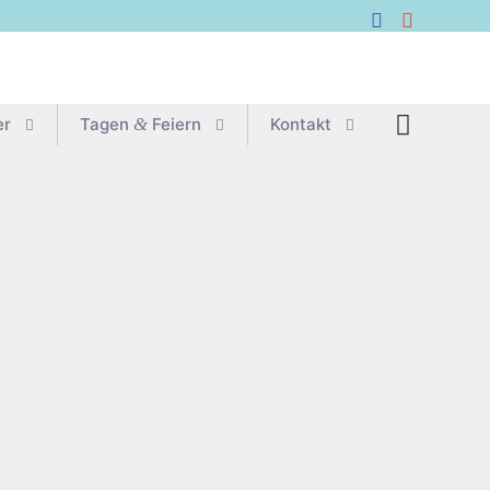
er
Tagen
&
Feiern
Kon­takt