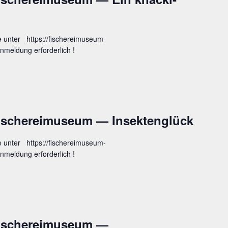
e unter https://fischereimuseum-
meldung erforderlich !
 Fische­rei­mu­se­um — Insektenglück
e unter https://fischereimuseum-
meldung erforderlich !
Fische­rei­mu­se­um —