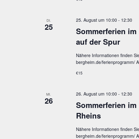
25. August um 10:00
-
12:30
DI.
25
Som­mer­fe­ri­en i
auf der Spur
Nähere Informationen finden Si
bergheim.de/ferienprogramm/ An
€15
26. August um 10:00
-
12:30
MI.
26
Som­mer­fe­ri­en i
Rheins
Nähere Informationen finden Si
bergheim.de/ferienprogramm/ An