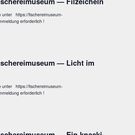
Fische­rei­mu­se­um — Filzeicheln
e unter https://fischereimuseum-
nmeldung erforderlich !
Fische­rei­mu­se­um — Licht im
e unter https://fischereimuseum-
nmeldung erforderlich !
Fische­rei­mu­se­um — Ein kna­cki­