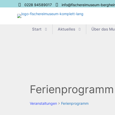
0228 94589017
info@fischereimuseum-berghei
Start
Aktu­el­les
Über das M
Ferienprogramm
Veranstaltungen
Ferienprogramm