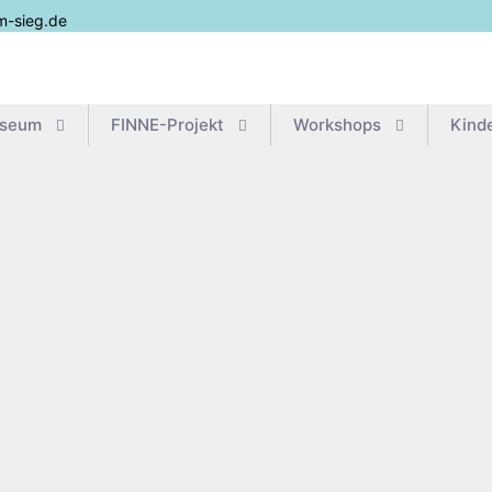
m-sieg.de
useum
FIN­­NE-Pro­­jekt
Work­shops
Kin­d