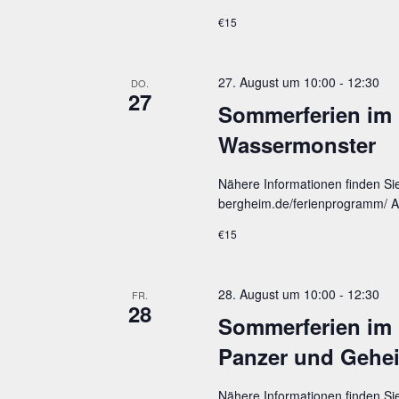
€15
27. August um 10:00
-
12:30
DO.
27
Som­mer­fe­ri­en im
Wassermonster
Nähere Informationen finden Si
bergheim.de/ferienprogramm/ An
€15
28. August um 10:00
-
12:30
FR.
28
Som­mer­fe­ri­en im
Pan­zer und Gehe
Nähere Informationen finden Si