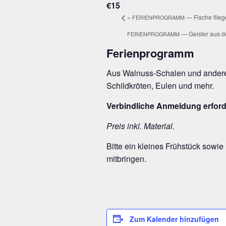
€15
«
— Fische flie­
FERIENPROGRAMM
— Geis­ter aus
FERIENPROGRAMM
Feri­en­pro­gramm
Aus Wal­nuss-Scha­len und ande­ren N
Schild­krö­ten, Eulen und mehr.
Ver­bind­li­che Anmel­dung erford
Preis inkl. Material.
Bit­te ein klei­nes Früh­stück sowie
mitbringen.
Zum Kalender hinzufügen