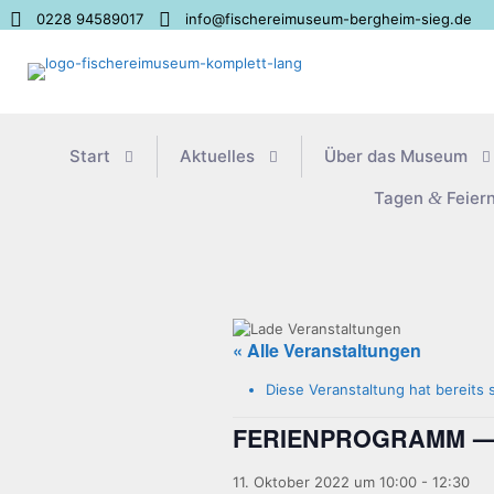
0228 94589017
info@fischereimuseum-bergheim-sieg.de
Start
Aktu­el­les
Über das Museum
Tagen
&
Feier
« Alle Veranstaltungen
Diese Veranstaltung hat bereits 
— 
FERIENPROGRAMM
11. Oktober 2022 um 10:00
-
12:30