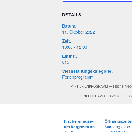
DETAILS
Datum:
11. Oktober 2022
Zeit:
10:00 - 12:30
Eintritt:
€15
Veranstaltungskategorie:
Ferienprogramm
«
— Fische flie­
FERIENPROGRAMM
— Geis­ter aus
FERIENPROGRAMM
Fische­rei­mu­se­
Öffnungszeite
um Berg­heim an
Samstags von 