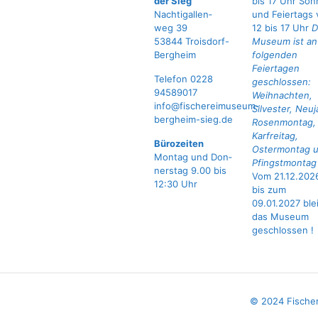
der Sieg
bis 17 Uhr Son
Nach­ti­gal­len­
und Feiertags 
weg 39
12 bis 17 Uhr
D
53844 Troisdorf-
Museum ist an
Bergheim
folgenden
Feiertagen
Tele­fon 0228
geschlossen:
94589017
Weihnachten,
info@fischereimuseum-
Silvester, Neuj
bergheim-sieg.de
Rosenmontag,
Karfreitag,
Büro­zei­ten
Ostermontag 
Mon­tag und Don­
Pfingstmonta
ners­tag 9.00 bis
Vom 21.12.202
12:30 Uhr
bis zum
09.01.2027 ble
das Museum
geschlossen !
© 2024 Fische