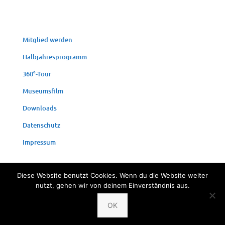
Mit­glied werden
Halb­jah­res­pro­gramm
360°-Tour
Muse­ums­film
Down­loads
Daten­schutz
Impres­sum
Diese Website benutzt Cookies. Wenn du die Website weiter
nutzt, gehen wir von deinem Einverständnis aus.
© 2024 Fischereimuseum Bergheim/Sieg
OK