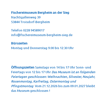
Fische­rei­mu­se­um Berg­heim an der Sieg
Nach­ti­gal­len­weg 39
53844 Troisdorf-Bergheim
Tele­fon 0228 94589017
info@fischereimuseum-bergheim-sieg.de
Büro­zei­ten
Mon­tag und Don­ners­tag 9.00 bis 12:30 Uhr
Öffnungszeiten
Samstags von 14 bis 17 Uhr Sonn- und
Feiertags von 12 bis 17 Uhr
Das Museum ist an folgenden
Feiertagen geschlossen: Weihnachten, Silvester, Neujahr,
Rosenmontag, Karfreitag, Ostermontag und
Pfingstmontag
Vom 21.12.2026 bis zum 09.01.2027 bleibt
das Museum geschlossen !