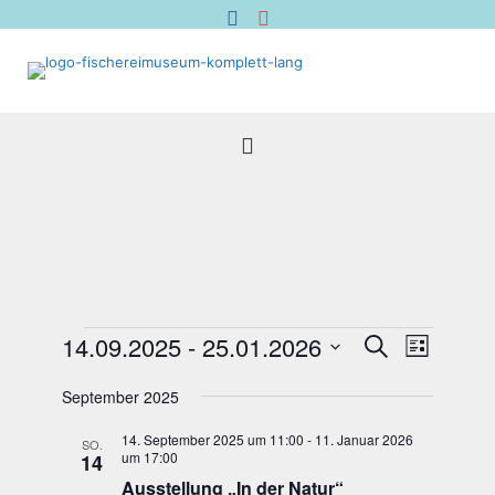
Veranstaltungen
Veranstal
Verans
14.09.2025
 - 
25.01.2026
Suche
Liste
Suche
Ansich
Datum
Naviga
und
wählen.
September 2025
Ansichten,
14. September 2025 um 11:00
-
11. Januar 2026
Navigation
SO.
um 17:00
14
Aus­stel­lung „In der Natur“