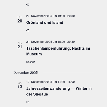
€5
20. November 2025 um 19:00
-
20:30
DO.
20
Grön­land und Island
€5
21. November 2025 um 18:00
-
20:30
FR.
21
Taschen­lam­pen­füh­rung: Nachts im
Museum
Spende
Dezember 2025
13. Dezember 2025 um 14:30
-
16:00
SA.
13
Jah­res­zei­ten­wan­de­rung — Win­ter in
der Siegaue
€5