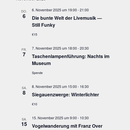
6. November 2025 um 19:00
-
21:00
DO.
6
Die bun­te Welt der Live­mu­sik —
Still Funky
€15
7. November 2025 um 18:00
-
20:30
FR.
7
Taschen­lam­pen­füh­rung: Nachts im
Museum
Spende
8. November 2025 um 15:00
-
16:30
SA.
8
Sie­gau­enzwer­ge: Winterlichter
€10
15. November 2025 um 9:00
-
10:30
SA.
15
Vogel­wan­de­rung mit Franz Over