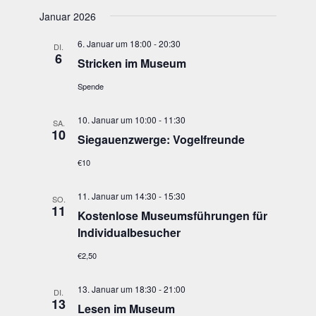
Januar 2026
6. Januar um 18:00
-
20:30
DI.
6
Stri­cken im Museum
Spende
10. Januar um 10:00
-
11:30
SA.
10
Sie­gau­enzwer­ge: Vogelfreunde
€10
11. Januar um 14:30
-
15:30
SO.
11
Kos­ten­lo­se Muse­ums­füh­run­gen für
Individualbesucher
€2,50
13. Januar um 18:30
-
21:00
DI.
13
Lesen im Museum