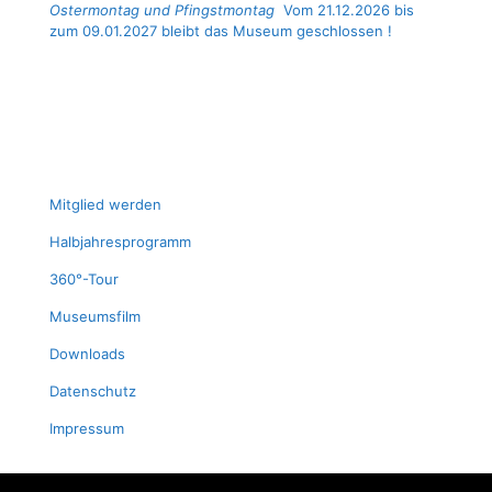
Ostermontag und Pfingstmontag
Vom 21.12.2026 bis
zum 09.01.2027 bleibt das Museum geschlossen !
Mit­glied werden
Halb­jah­res­pro­gramm
360°-Tour
Muse­ums­film
Down­loads
Daten­schutz
Impres­sum