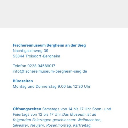
Fische­rei­mu­se­um Berg­heim an der Sieg
Nach­ti­gal­len­weg 39
53844 Troisdorf-Bergheim
Tele­fon 0228 94589017
info@fischereimuseum-bergheim-sieg.de
Büro­zei­ten
Mon­tag und Don­ners­tag 9.00 bis 12:30 Uhr
Öffnungszeiten
Samstags von 14 bis 17 Uhr Sonn- und
Feiertags von 12 bis 17 Uhr
Das Museum ist an
folgenden Feiertagen geschlossen: Weihnachten,
Silvester, Neujahr, Rosenmontag, Karfreitag,