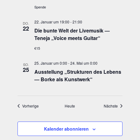
Spende
22. Januar um 19:00
-
21:00
DO.
22
Die bun­te Welt der Live­mu­sik —
Tene­ja „Voice meets Guitar“
€15
25. Januar um 0:00
-
24. Mai um 0:00
SO.
25
Aus­stel­lung „Struk­tu­ren des Lebens
— Bor­ke als Kunstwerk“
Veranstaltungen
Veranstaltun
Vorherige
Heute
Nächste
Kalender abonnieren