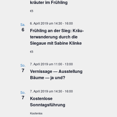
kräu­ter im Frühling
€5
6. April 2019 um 14:30
-
16:00
Sa.
6
Früh­ling an der Sieg: Kräu­
t­er­wan­de­rung durch die
Sie­gaue mit Sabi­ne Klinke
€5
7. April 2019 um 11:00
-
13:00
So.
7
Ver­nis­sa­ge — Aus­stel­lung
Bäu­me — ja und?
7. April 2019 um 14:30
-
16:00
So.
7
Kos­ten­lo­se
Sonntagsführung
Kostenlos