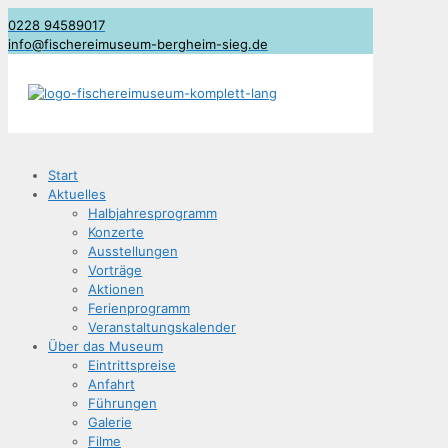
0228 94589017
info@fischereimuseum-bergheim-sieg.de
Start
Aktu­el­les
Halb­jah­res­pro­gramm
Kon­zer­te
Aus­stel­lun­gen
Vor­trä­ge
Aktio­nen
Feri­en­pro­gramm
Ver­an­stal­tungs­ka­len­der
Über das Museum
Ein­tritts­prei­se
Anfahrt
Füh­run­gen
Gale­rie
Fil­me