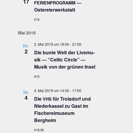
17
—
FERIENPROGRAMM
Ostereierwerkstatt
€15
Mai 2019
2. Mai 2019 um 19:00
-
21:00
Do.
2
Die bun­te Welt der Live­mu­
sik — “Cel­tic Cir­cle” —
Musik von der grü­nen Insel
€10
4. Mai 2019 um 14:00
-
17:00
Sa.
4
Die
für Trois­dorf und
VHS
Nie­der­kas­sel zu Gast im
Fische­rei­mu­se­um
Bergheim
€18,90