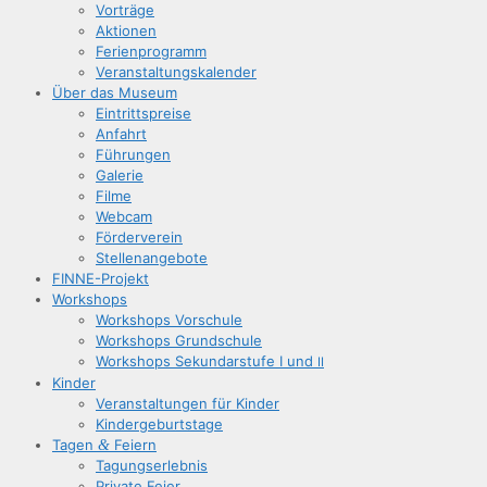
Vor­trä­ge
Aktio­nen
Feri­en­pro­gramm
Ver­an­stal­tungs­ka­len­der
Über das Museum
Ein­tritts­prei­se
Anfahrt
Füh­run­gen
Gale­rie
Fil­me
Web­cam
För­der­ver­ein
Stel­len­an­ge­bo­te
FIN­­NE-Pro­­jekt
Work­shops
Work­shops Vorschule
Work­shops Grundschule
Work­shops Sekun­dar­stu­fe I und
II
Kin­der
Ver­an­stal­tun­gen für Kinder
Kin­der­ge­burts­ta­ge
Tagen
&
Feiern
Tagungs­er­leb­nis
Pri­va­te Feier