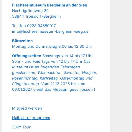
Fische­rei­mu­se­um Berg­heim an der Sieg
Nach­ti­gal­len­weg 39
53844 Troisdorf-Bergheim
Tele­fon 0228 94589017
info@fischereimuseum-bergheim-sieg.de
Büro­zei­ten
Mon­tag und Don­ners­tag 9.00 bis 12:30 Uhr
Öffnungszeiten
Samstags von 14 bis 17 Uhr
Sonn- und Feiertags von 12 bis 17 Uhr
Das
Museum ist an folgenden Feiertagen
geschlossen: Weihnachten, Silvester, Neujahr,
Rosenmontag, Karfreitag, Ostermontag und
Pfingstmontag
Vom 21.12.2026 bis zum
09.01.2027 bleibt das Museum geschlossen !
Mit­glied werden
Halb­jah­res­pro­gramm
360°-Tour