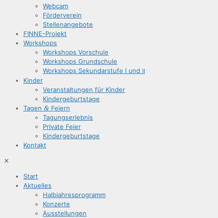
Web­cam
För­der­ver­ein
Stel­len­an­ge­bo­te
FIN­­NE-Pro­­jekt
Work­shops
Work­shops Vorschule
Work­shops Grundschule
Work­shops Sekun­dar­stu­fe I und
II
Kin­der
Ver­an­stal­tun­gen für Kinder
Kin­der­ge­burts­ta­ge
Tagen
&
Feiern
Tagungs­er­leb­nis
Pri­va­te Feier
Kin­der­ge­burts­ta­ge
Kon­takt
✕
Start
Aktu­el­les
Halb­jah­res­pro­gramm
Kon­zer­te
Aus­stel­lun­gen