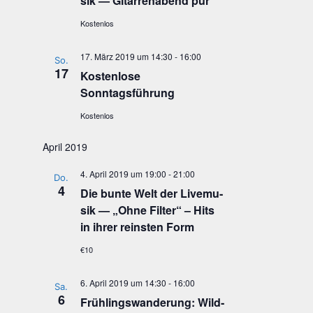
sik — Gitar­ren­abend pur
Kostenlos
17. März 2019 um 14:30
-
16:00
So.
17
Kos­ten­lo­se
Sonntagsführung
Kostenlos
April 2019
4. April 2019 um 19:00
-
21:00
Do.
4
Die bun­te Welt der Live­mu­
sik — „Ohne Fil­ter“ – Hits
in ihrer reins­ten Form
€10
6. April 2019 um 14:30
-
16:00
Sa.
6
Früh­lings­wan­de­rung: Wild­