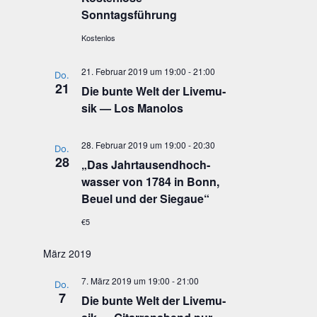
Sonntagsführung
Kostenlos
21. Februar 2019 um 19:00
-
21:00
Do.
21
Die bun­te Welt der Live­mu­
sik — Los Manolos
28. Februar 2019 um 19:00
-
20:30
Do.
28
„
Das Jahr­tau­send­hoch­
was­ser von 1784 in Bonn,
Beu­el und der Siegaue“
€5
März 2019
7. März 2019 um 19:00
-
21:00
Do.
7
Die bun­te Welt der Live­mu­