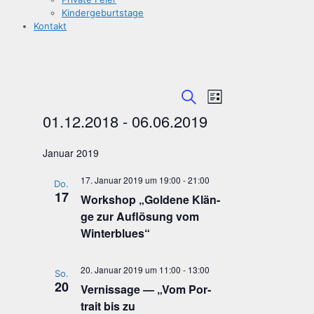
Kin­der­ge­burts­ta­ge
Kon­takt
Veranstaltungen
Veranstaltungen
Veranstaltun
Liste
Suche
Ansichten-
Suche
01.12.2018
 - 
06.06.2019
Navigation
und
Datum
Ansichten,
wählen.
Januar 2019
Navigation
17. Januar 2019 um 19:00
-
21:00
Do.
17
Work­shop „Gol­de­ne Klän­
ge zur Auf­lö­sung vom
Winterblues“
20. Januar 2019 um 11:00
-
13:00
So.
20
Ver­nis­sa­ge — „Vom Por­
trait bis zu