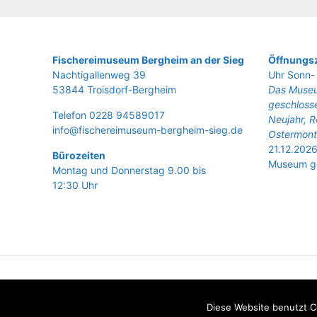
Fische­rei­mu­se­um Berg­heim an der Sieg
Öffnungsz
Nach­ti­gal­len­weg 39
Uhr Sonn- 
53844 Troisdorf-Bergheim
Das Museu
geschlosse
Tele­fon 0228 94589017
Neujahr, R
info@fischereimuseum-bergheim-sieg.de
Ostermont
21.12.2026
Büro­zei­ten
Museum ge
Mon­tag und Don­ners­tag 9.00 bis
12:30 Uhr
Diese Website benutzt C