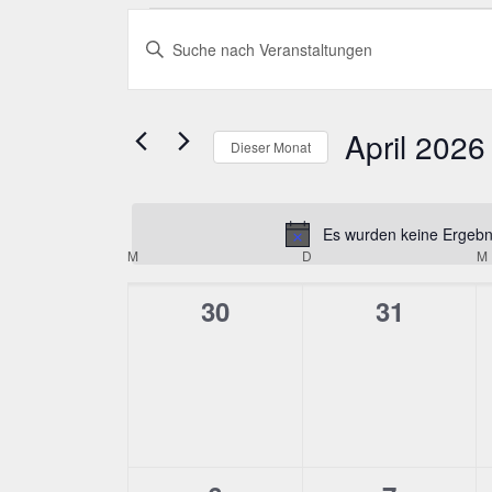
Veranstaltungen
Veranstaltungen
Bitte
Suche
Schlüsselwort
eingeben.
und
Suche
nach
April 2026
Ansichten,
Dieser Monat
Veranstaltungen
Schlüsselwort.
Datum
Navigation
wählen.
Es wurden keine Ergebni
Kalender
M
MONTAG
D
DIENSTAG
M
von
0
0
30
31
Veranstaltungen
Veranstaltungen,
Veransta