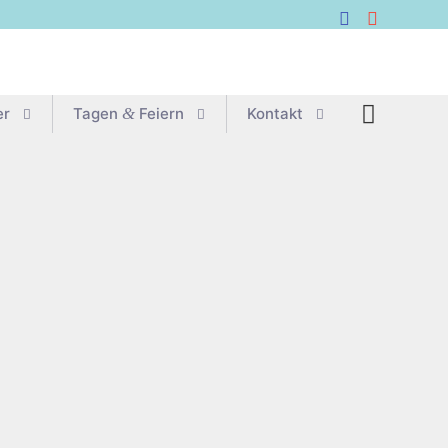
er
Tagen
&
Feiern
Kon­takt