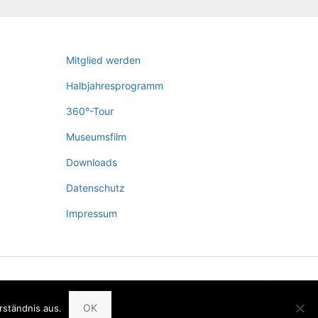
Mit­glied werden
Halb­jah­res­pro­gramm
360°-Tour
Muse­ums­film
Down­loads
Daten­schutz
Impres­sum
OK
rständnis aus.