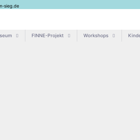
m-sieg.de
useum
FIN­­NE-Pro­­jekt
Work­shops
Kin­d