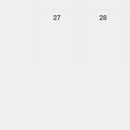
0
0
27
28
Veranstaltungen,
Veransta