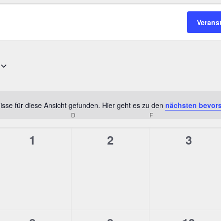
Verans
sse für diese Ansicht gefunden. Hier geht es zu den
nächsten bevor
Hinweis
MITTWOCH
D
DONNERSTAG
F
FREITAG
0
0
0
1
2
3
ltungen,
Veranstaltungen,
Veranstaltungen,
Verans