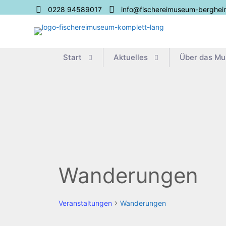
0228 94589017
info@fischereimuseum-berghei
Start
Aktu­el­les
Über das M
Wanderungen
Veranstaltungen
Wanderungen