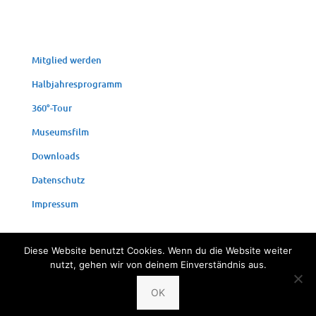
Mit­glied werden
Halb­jah­res­pro­gramm
360°-Tour
Muse­ums­film
Down­loads
Daten­schutz
Impres­sum
Diese Website benutzt Cookies. Wenn du die Website weiter
nutzt, gehen wir von deinem Einverständnis aus.
© 2024 Fischereimuseum Bergheim/Sieg
OK