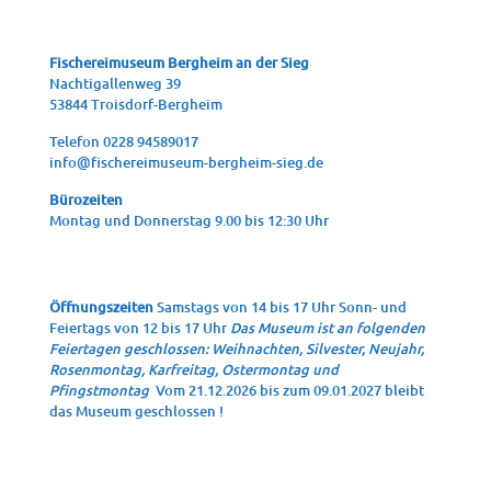
Fische­rei­mu­se­um Berg­heim an der Sieg
Nach­ti­gal­len­weg 39
53844 Troisdorf-Bergheim
Tele­fon 0228 94589017
info@fischereimuseum-bergheim-sieg.de
Büro­zei­ten
Mon­tag und Don­ners­tag 9.00 bis 12:30 Uhr
Öffnungszeiten
Samstags von 14 bis 17 Uhr Sonn- und
Feiertags von 12 bis 17 Uhr
Das Museum ist an folgenden
Feiertagen geschlossen: Weihnachten, Silvester, Neujahr,
Rosenmontag, Karfreitag, Ostermontag und
Pfingstmontag
Vom 21.12.2026 bis zum 09.01.2027 bleibt
das Museum geschlossen !