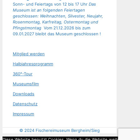
Sonn- und Feiertags von 12 bis 17 Uhr
Das
Museum ist an folgenden Feiertagen
geschlossen: Weihnachten, Silvester, Neujahr,
Rosenmontag, Karfreitag, Ostermontag und
Pfingstmontag
Vom 21.12.2026 bis zum
09.01.2027 bleibt das Museum geschlossen !
Mit­glied werden
Halb­jah­res­pro­gramm
360°-Tour
Muse­ums­film
Down­loads
Daten­schutz
Impres­sum
© 2024 Fischereimuseum Bergheim/Sieg
Diese Website benutzt Cookies. Wenn du die Website weiter nutzt,