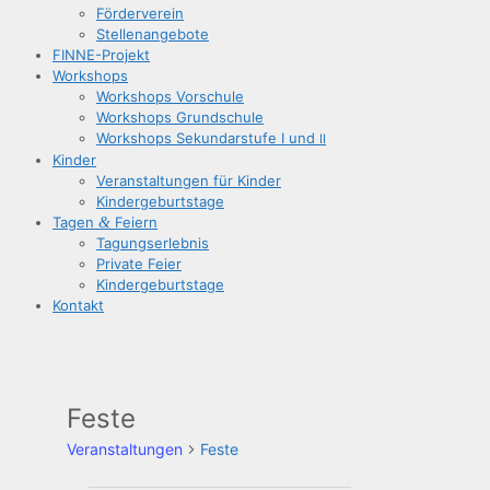
För­der­ver­ein
Stel­len­an­ge­bo­te
FIN­­NE-Pro­­jekt
Work­shops
Work­shops Vorschule
Work­shops Grundschule
Work­shops Sekun­dar­stu­fe I und
II
Kin­der
Ver­an­stal­tun­gen für Kinder
Kin­der­ge­burts­ta­ge
Tagen
&
Feiern
Tagungs­er­leb­nis
Pri­va­te Feier
Kin­der­ge­burts­ta­ge
Kon­takt
Feste
Veranstaltungen
Feste