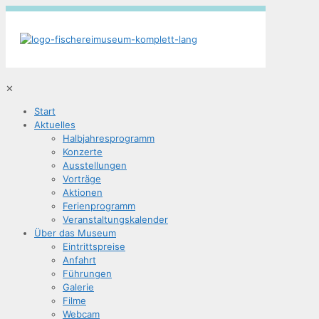
✕
Start
Aktu­el­les
Halb­jah­res­pro­gramm
Kon­zer­te
Aus­stel­lun­gen
Vor­trä­ge
Aktio­nen
Feri­en­pro­gramm
Ver­an­stal­tungs­ka­len­der
Über das Museum
Ein­tritts­prei­se
Anfahrt
Füh­run­gen
Gale­rie
Fil­me
Web­cam