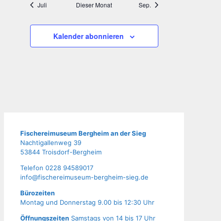
Juli
Dieser Monat
Sep.
Kalender abonnieren
Fische­rei­mu­se­um Berg­heim an der Sieg
Nach­ti­gal­len­weg 39
53844 Troisdorf-Bergheim
Tele­fon 0228 94589017
info@fischereimuseum-bergheim-sieg.de
Büro­zei­ten
Mon­tag und Don­ners­tag 9.00 bis 12:30 Uhr
Öffnungszeiten
Samstags von 14 bis 17 Uhr