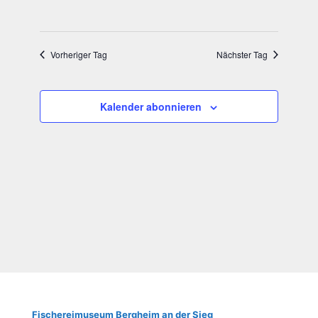
Vorheriger Tag
Nächster Tag
Kalender abonnieren
Fische­rei­mu­se­um Berg­heim an der Sieg