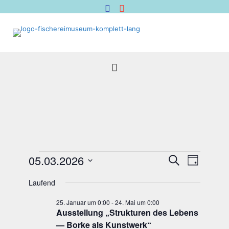
Veranstaltungen
Veranstal
Verans
05.03.2026
Suche
Tag
für
Suche
Ansich
Datum
5.
Naviga
und
Laufend
wählen.
März
Ansichten,
25. Januar um 0:00
-
24. Mai um 0:00
2026
Navigation
Aus­stel­lung „Struk­tu­ren des Lebens
— Bor­ke als Kunstwerk“