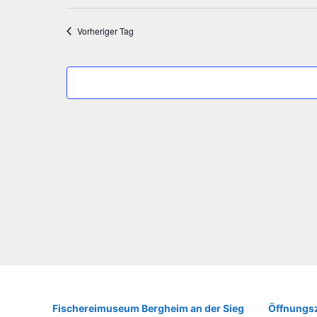
2026
Vorheriger Tag
Fische­rei­mu­se­um Berg­heim an der Sieg
Öffnungsz