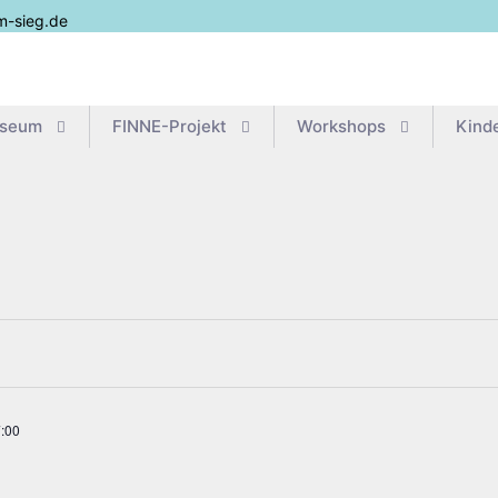
m-sieg.de
useum
FIN­­NE-Pro­­jekt
Work­shops
Kin­d
:00