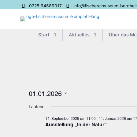
0228 94589017
info@fischereimuseum-berghei
Start
Aktu­el­les
Über das M
Veranstaltungen
01.01.2026
Datum
für
Laufend
wählen.
1.
14. September 2025 um 11:00
-
11. Januar 2026 um 17
Aus­stel­lung „In der Natur“
Januar