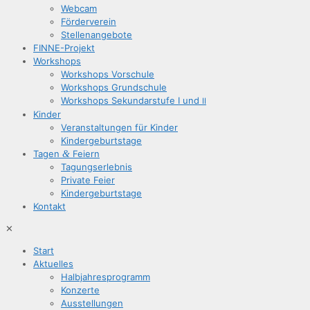
Web­cam
För­der­ver­ein
Stel­len­an­ge­bo­te
FIN­­NE-Pro­­jekt
Work­shops
Work­shops Vorschule
Work­shops Grundschule
Work­shops Sekun­dar­stu­fe I und
II
Kin­der
Ver­an­stal­tun­gen für Kinder
Kin­der­ge­burts­ta­ge
Tagen
&
Feiern
Tagungs­er­leb­nis
Pri­va­te Feier
Kin­der­ge­burts­ta­ge
Kon­takt
✕
Start
Aktu­el­les
Halb­jah­res­pro­gramm
Kon­zer­te
Aus­stel­lun­gen