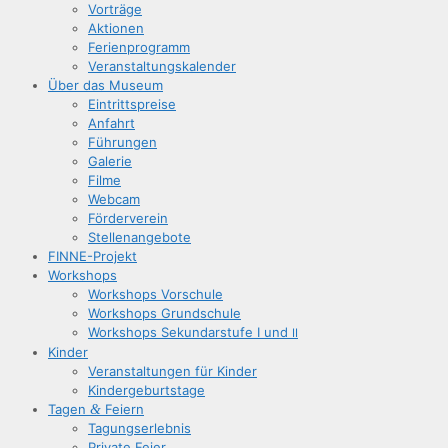
Vor­trä­ge
Aktio­nen
Feri­en­pro­gramm
Ver­an­stal­tungs­ka­len­der
Über das Museum
Ein­tritts­prei­se
Anfahrt
Füh­run­gen
Gale­rie
Fil­me
Web­cam
För­der­ver­ein
Stel­len­an­ge­bo­te
FIN­­NE-Pro­­jekt
Work­shops
Work­shops Vorschule
Work­shops Grundschule
Work­shops Sekun­dar­stu­fe I und
II
Kin­der
Ver­an­stal­tun­gen für Kinder
Kin­der­ge­burts­ta­ge
Tagen
&
Feiern
Tagungs­er­leb­nis
Pri­va­te Feier