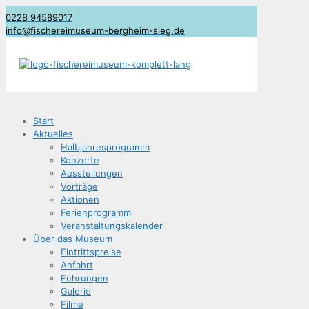
0228 94589017
info@fischereimuseum-bergheim-sieg.de
Start
Aktu­el­les
Halb­jah­res­pro­gramm
Kon­zer­te
Aus­stel­lun­gen
Vor­trä­ge
Aktio­nen
Feri­en­pro­gramm
Ver­an­stal­tungs­ka­len­der
Über das Museum
Ein­tritts­prei­se
Anfahrt
Füh­run­gen
Gale­rie
Fil­me