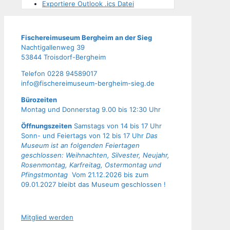
Exportiere Outlook .ics Datei
Fische­rei­mu­se­um Berg­heim an der Sieg
Nach­ti­gal­len­weg 39
53844 Troisdorf-Bergheim
Tele­fon 0228 94589017
info@fischereimuseum-bergheim-sieg.de
Büro­zei­ten
Mon­tag und Don­ners­tag 9.00 bis 12:30 Uhr
Öffnungszeiten
Samstags von 14 bis 17 Uhr
Sonn- und Feiertags von 12 bis 17 Uhr
Das
Museum ist an folgenden Feiertagen
geschlossen: Weihnachten, Silvester, Neujahr,
Rosenmontag, Karfreitag, Ostermontag und
Pfingstmontag
Vom 21.12.2026 bis zum
09.01.2027 bleibt das Museum geschlossen !
Mit­glied werden