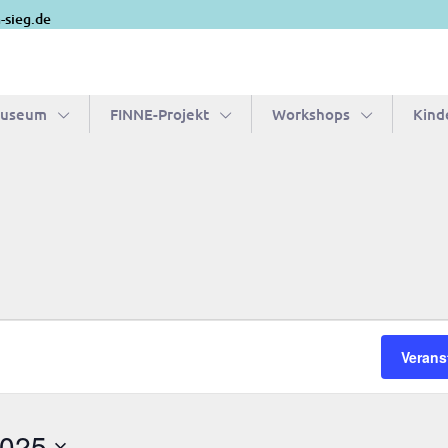
-sieg.de
Museum
FIN­­NE-Pro­­jekt
Work­shops
Kin­d
Verans
2025