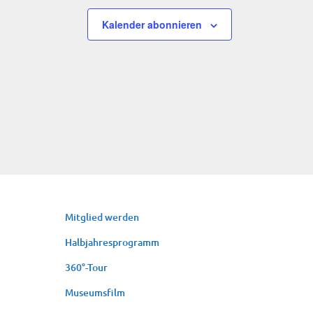
Kalender abonnieren
Mit­glied werden
Halb­jah­res­pro­gramm
360°-Tour
Muse­ums­film