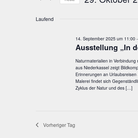
Oktober
Ansichten,
Veranstaltungen
Schlüsselwort.
Datum
2025
Navigation
wählen.
Laufend
14. September 2025 um 11:00
Aus­stel­lung „In 
Naturmaterialien in Verbindung
aus Niederkassel zeigt Bildkomp
Erinnerungen an Urlaubsreisen 
Malerei findet sich Gegenständl
Zyklus der Natur und des
[…]
Vorheriger Tag