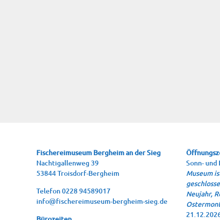
Fische­rei­mu­se­um Berg­heim an der Sieg
Öffnungsz
Nach­ti­gal­len­weg 39
Sonn- und 
53844 Troisdorf-Bergheim
Museum ist
geschlosse
Tele­fon 0228 94589017
Neujahr, R
info@fischereimuseum-bergheim-sieg.de
Ostermont
21.12.2026
Büro­zei­ten