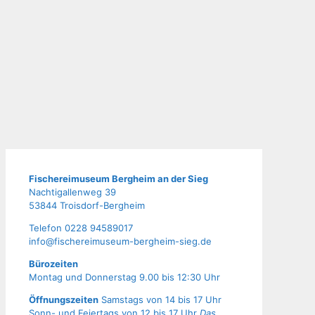
Fische­rei­mu­se­um Berg­heim an der Sieg
Nach­ti­gal­len­weg 39
53844 Troisdorf-Bergheim
Tele­fon 0228 94589017
info@fischereimuseum-bergheim-sieg.de
Büro­zei­ten
Mon­tag und Don­ners­tag 9.00 bis 12:30 Uhr
Öffnungszeiten
Samstags von 14 bis 17 Uhr
Sonn- und Feiertags von 12 bis 17 Uhr
Das