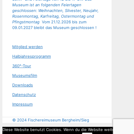
Museum ist an folgenden Feiertagen
geschlossen: Weihnachten, Silvester, Neujahr,
Rosenmontag, Karfreitag, Ostermontag und
Pfingstmontag
Vom 21.12.2026 bis zum
09.01.2027 bleibt das Museum geschlossen !
Mit­glied werden
Halb­jah­res­pro­gramm
360°-Tour
Muse­ums­film
Down­loads
Daten­schutz
Impres­sum
© 2024 Fischereimuseum Bergheim/Sieg
Diese Website benutzt Cookies. Wenn du die Website weiter nutzt,