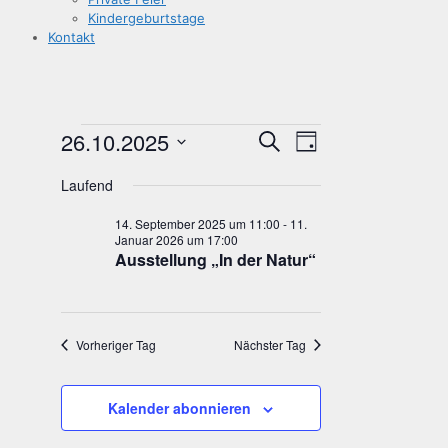
Kin­der­ge­burts­ta­ge
Kon­takt
Veranstaltungen
Veranstaltungen
Veranstaltun
26.10.2025
Suche
Tag
für
Suche
Ansichten-
Datum
26.
Navigation
und
Laufend
wählen.
Oktober
Ansichten,
14. September 2025 um 11:00
-
11.
2025
Navigation
Januar 2026 um 17:00
Aus­stel­lung „In der Natur“
Vorheriger Tag
Nächster Tag
Kalender abonnieren