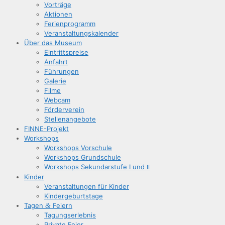
Vor­trä­ge
Aktio­nen
Feri­en­pro­gramm
Ver­an­stal­tungs­ka­len­der
Über das Museum
Ein­tritts­prei­se
Anfahrt
Füh­run­gen
Gale­rie
Fil­me
Web­cam
För­der­ver­ein
Stel­len­an­ge­bo­te
FIN­­NE-Pro­­jekt
Work­shops
Work­shops Vorschule
Work­shops Grundschule
Work­shops Sekun­dar­stu­fe I und
II
Kin­der
Ver­an­stal­tun­gen für Kinder
Kin­der­ge­burts­ta­ge
Tagen
&
Feiern
Tagungs­er­leb­nis
Pri­va­te Feier