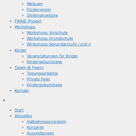
Web­cam
För­der­ver­ein
Stel­len­an­ge­bo­te
FIN­­NE-Pro­­jekt
Work­shops
Work­shops Vorschule
Work­shops Grundschule
Work­shops Sekun­dar­stu­fe I und
II
Kin­der
Ver­an­stal­tun­gen für Kinder
Kin­der­ge­burts­ta­ge
Tagen
&
Feiern
Tagungs­er­leb­nis
Pri­va­te Feier
Kin­der­ge­burts­ta­ge
Kon­takt
✕
Start
Aktu­el­les
Halb­jah­res­pro­gramm
Kon­zer­te
Aus­stel­lun­gen