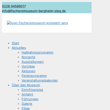
0228 94589017
info@fischereimuseum-bergheim-sieg.de
Start
Aktu­el­les
Halb­jah­res­pro­gramm
Kon­zer­te
Aus­stel­lun­gen
Vor­trä­ge
Aktio­nen
Feri­en­pro­gramm
Ver­an­stal­tungs­ka­len­der
Über das Museum
Ein­tritts­prei­se
Anfahrt
Füh­run­gen
Gale­rie
Fil­me