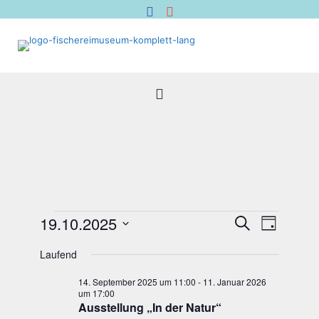
Veranstaltungen
Veranstal
Verans
19.10.2025
Suche
Tag
für
Suche
Ansich
Datum
19.
Naviga
und
Laufend
wählen.
Oktober
Ansichten,
14. September 2025 um 11:00
-
11. Januar 2026
2025
Navigation
um 17:00
Aus­stel­lung „In der Natur“