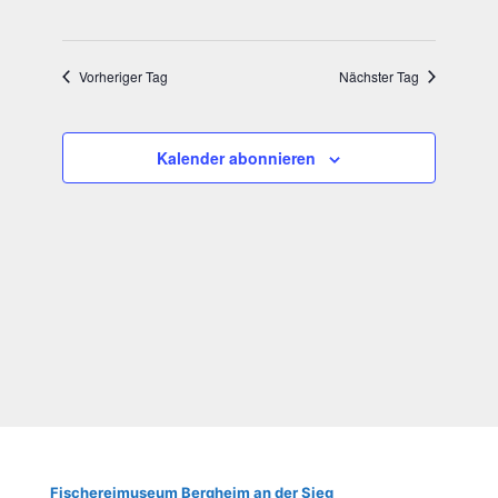
Vorheriger Tag
Nächster Tag
Kalender abonnieren
Fische­rei­mu­se­um Berg­heim an der Sieg