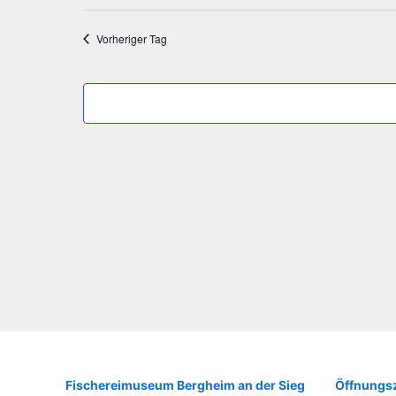
2025
Vorheriger Tag
Fische­rei­mu­se­um Berg­heim an der Sieg
Öffnungsz