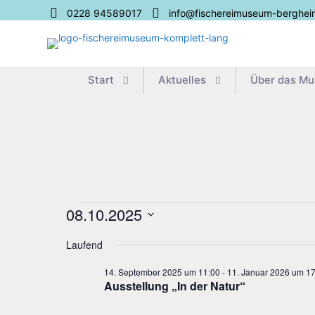
0228 94589017
info@fischereimuseum-berghei
Start
Aktu­el­les
Über das M
Veranstaltungen
08.10.2025
Datum
für
Laufend
wählen.
8.
14. September 2025 um 11:00
-
11. Januar 2026 um 17
Aus­stel­lung „In der Natur“
Oktober