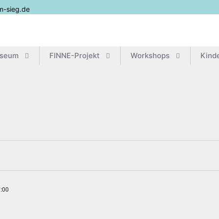
m-sieg.de
useum
FIN­­NE-Pro­­jekt
Work­shops
Kin­d
:00