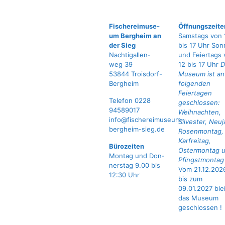
Fische­rei­mu­se­
Öffnungszeite
um Berg­heim an
Samstags von 
der Sieg
bis 17 Uhr Son
Nach­ti­gal­len­
und Feiertags 
weg 39
12 bis 17 Uhr
D
53844 Troisdorf-
Museum ist an
Bergheim
folgenden
Feiertagen
Tele­fon 0228
geschlossen:
94589017
Weihnachten,
info@fischereimuseum-
Silvester, Neuj
bergheim-sieg.de
Rosenmontag,
Karfreitag,
Büro­zei­ten
Ostermontag 
Mon­tag und Don­
Pfingstmonta
ners­tag 9.00 bis
Vom 21.12.202
12:30 Uhr
bis zum
09.01.2027 ble
das Museum
geschlossen !