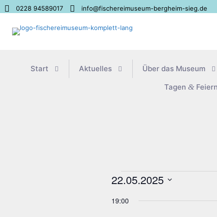
0228 94589017
info@fischereimuseum-bergheim-sieg.de
Start
Aktu­el­les
Über das Museum
Tagen
&
Feier
Veranstaltungen
22.05.2025
für
Datum
22.
19:00
wählen.
Mai