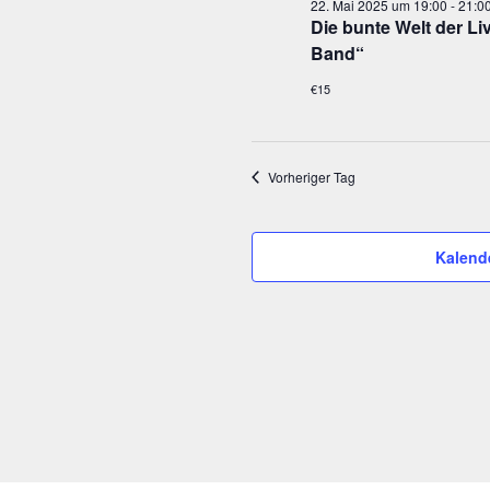
22. Mai 2025 um 19:00
-
21:0
2025
Die bun­te Welt der L
Band“
€15
Vorheriger Tag
Kalend