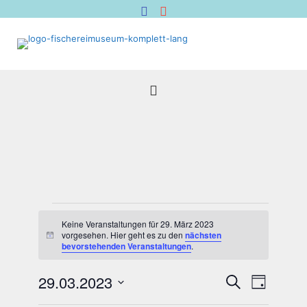
Veranstaltungen
für
Keine Veranstaltungen für 29. März 2023
vorgesehen. Hier geht es zu den
nächsten
Hinweis
29.
bevorstehenden Veranstaltungen
.
März
2023
Veranstal
Verans
29.03.2023
Suche
Tag
Suche
Ansich
Datum