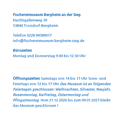
Fische­rei­mu­se­um Berg­heim an der Sieg
Nach­ti­gal­len­weg 39
53844 Troisdorf-Bergheim
Tele­fon 0228 94589017
info@fischereimuseum-bergheim-sieg.de
Büro­zei­ten
Mon­tag und Don­ners­tag 9.00 bis 12:30 Uhr
Öffnungszeiten
Samstags von 14 bis 17 Uhr Sonn- und
Feiertags von 12 bis 17 Uhr
Das Museum ist an folgenden
Feiertagen geschlossen: Weihnachten, Silvester, Neujahr,
Rosenmontag, Karfreitag, Ostermontag und
Pfingstmontag
Vom 21.12.2026 bis zum 09.01.2027 bleibt
das Museum geschlossen !