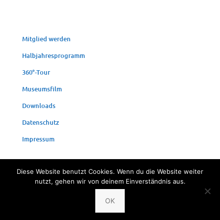
Mit­glied werden
Halb­jah­res­pro­gramm
360°-Tour
Muse­ums­film
Down­loads
Daten­schutz
Impres­sum
Diese Website benutzt Cookies. Wenn du die Website weiter
nutzt, gehen wir von deinem Einverständnis aus.
© 2024 Fischereimuseum Bergheim/Sieg
OK