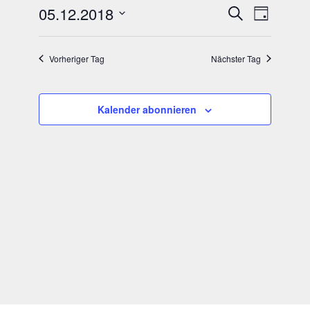
2018
Veranstal
Verans
05.12.2018
Suche
Tag
Suche
Ansich
Datum
Naviga
und
wählen.
Ansichten
Vorheriger Tag
Nächster Tag
Navigatio
Kalender abonnieren