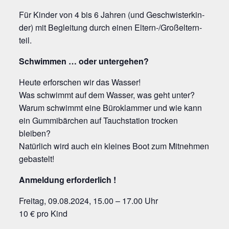
Für Kin­der von 4 bis 6 Jah­ren (und Geschwis­ter­kin­
der) mit Beglei­tung durch einen Eltern-/Groß­el­tern­
teil.
Schwim­men … oder untergehen?
Heu­te erfor­schen wir das Wasser!
Was schwimmt auf dem Was­ser, was geht unter?
War­um schwimmt eine Büro­klam­mer und wie kann
ein Gum­mi­bär­chen auf Tauch­sta­ti­on tro­cken
bleiben?
Natür­lich wird auch ein klei­nes Boot zum Mit­neh­men
gebastelt!
Anmel­dung erforderlich !
Frei­tag, 09.08.2024, 15.00 – 17.00 Uhr
10 € pro Kind