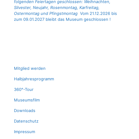
folgenden Feiertagen geschlossen: Weihnachten,
Silvester, Neujahr, Rosenmontag, Karfreitag,
Ostermontag und Pfingstmontag
Vom 21.12.2026 bis
zum 09.01.2027 bleibt das Museum geschlossen !
Mit­glied werden
Halb­jah­res­pro­gramm
360°-Tour
Muse­ums­film
Down­loads
Daten­schutz
Impres­sum