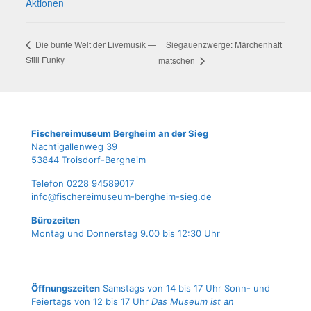
Aktionen
Sie­gau­enzwer­ge: Mär­chen­haft
Die bun­te Welt der Live­mu­sik —
Still Funky
matschen
Fische­rei­mu­se­um Berg­heim an der Sieg
Nach­ti­gal­len­weg 39
53844 Troisdorf-Bergheim
Tele­fon 0228 94589017
info@fischereimuseum-bergheim-sieg.de
Büro­zei­ten
Mon­tag und Don­ners­tag 9.00 bis 12:30 Uhr
Öffnungszeiten
Samstags von 14 bis 17 Uhr Sonn- und
Feiertags von 12 bis 17 Uhr
Das Museum ist an