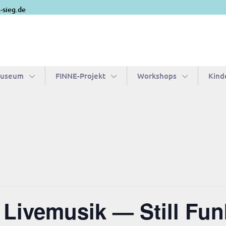
-sieg.de
Museum
FIN­­NE-Pro­­jekt
Work­shops
Kin­d
 Live­mu­sik — Still Fu