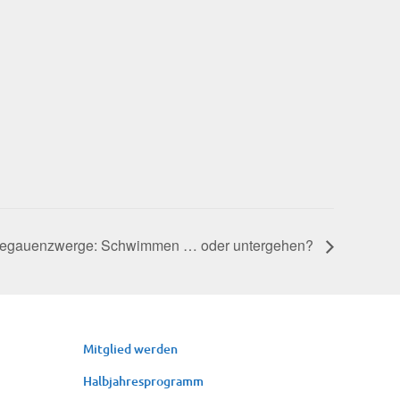
e­gau­enzwer­ge: Schwim­men … oder untergehen?
Mit­glied werden
Halb­jah­res­pro­gramm