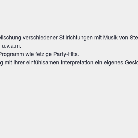
Mischung ver­schie­de­ner Stil­rich­tun­gen mit Musik von S
 u.v.a.m.
ro­gramm wie fet­zi­ge Party-Hits.
it ihrer ein­fühl­sa­men Inter­pre­ta­ti­on ein eige­nes Gesi