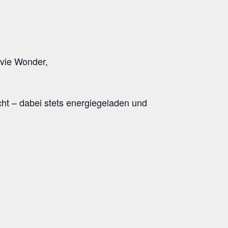
tevie Wonder,
cht – dabei stets ener­gie­ge­la­den und