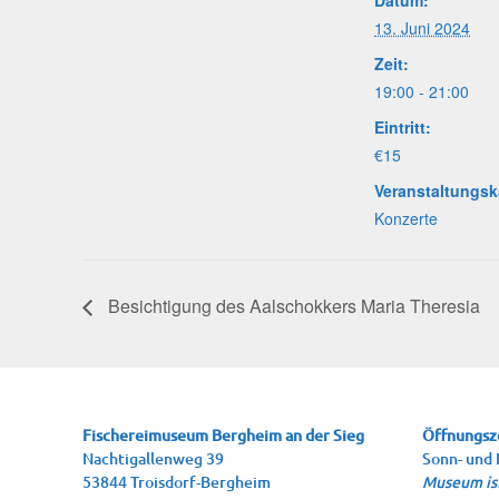
Datum:
13. Juni 2024
Zeit:
19:00 - 21:00
Eintritt:
€15
Veranstaltungsk
Konzerte
Besich­ti­gung des Aal­schok­kers Maria Theresia
Fische­rei­mu­se­um Berg­heim an der Sieg
Öffnungsz
Nach­ti­gal­len­weg 39
Sonn- und 
53844 Troisdorf-Bergheim
Museum ist