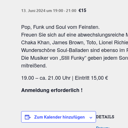
€15
13. Juni 2024 um 19:00
-
21:00
Pop, Funk und Soul vom Feinsten.
Freu­en Sie sich auf eine abwechs­lungs­rei­che 
Cha­ka Khan, James Brown, Toto, Lio­nel Richie
Wun­der­schö­ne Soul-Bal­la­den sind eben­so im P
Die Musi­ker von „Still Fun­ky“ geben jedem Song m
mitreißend.
19.00 – ca. 21.00 Uhr | Ein­tritt 15,00 €
Anmel­dung erforderlich !
Zum Kalender hinzufügen
DETAILS