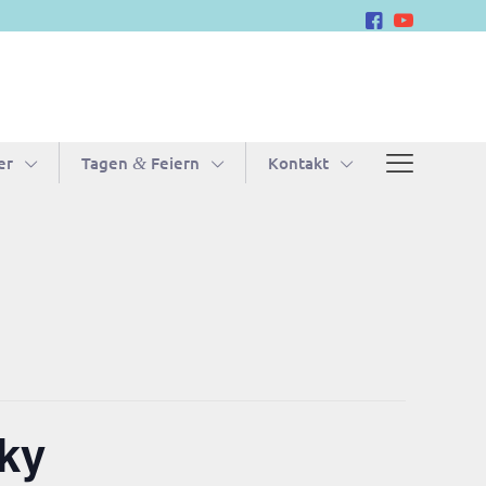
er
Tagen
Feiern
Kon­takt
&
nky