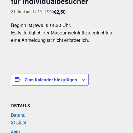
für Individualbesucher
€2,50
21. Juni um 14:30
-
15:30
Beginn ist jeweils 14.30 Uhr.
Es ist ledig­lich der Muse­ums­ein­tritt zu ent­rich­ten,
eine Anmel­dung ist nicht erforderlich.
Zum Kalender hinzufügen
DETAILS
Datum:
21. Juni
Zeit: