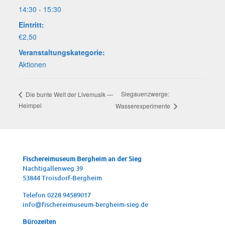
14:30 - 15:30
Eintritt:
€2,50
Veranstaltungskategorie:
Aktionen
Sie­gau­enzwer­ge:
Die bun­te Welt der Live­mu­sik —
Heimpel
Wasserexperimente
Fische­rei­mu­se­um Berg­heim an der Sieg
Nach­ti­gal­len­weg 39
53844 Troisdorf-Bergheim
Tele­fon 0228 94589017
info@fischereimuseum-bergheim-sieg.de
Büro­zei­ten