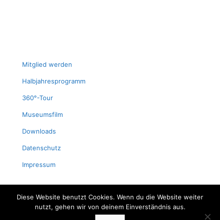
Mit­glied werden
Halb­jah­res­pro­gramm
360°-Tour
Muse­ums­film
Down­loads
Daten­schutz
Impres­sum
Diese Website benutzt Cookies. Wenn du die Website weiter
nutzt, gehen wir von deinem Einverständnis aus.
© 2024 Fischereimuseum Bergheim/Sieg