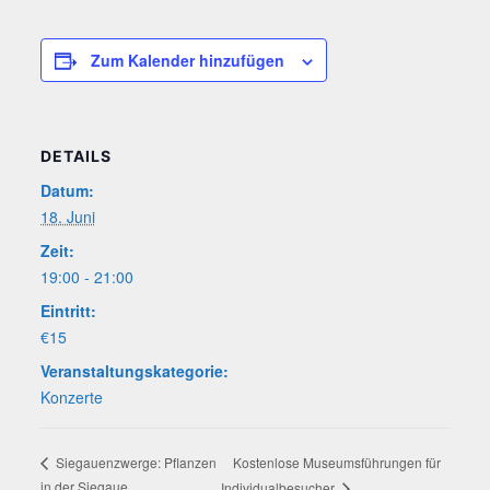
Zum Kalender hinzufügen
DETAILS
Datum:
18. Juni
Zeit:
19:00 - 21:00
Eintritt:
€15
Veranstaltungskategorie:
Konzerte
Kos­ten­lo­se Muse­ums­füh­run­gen für
Sie­gau­enzwer­ge: Pflan­zen
in der Siegaue
Individualbesucher