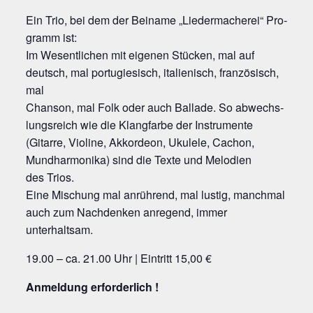
Ein Trio, bei dem der Bei­na­me „Liedermacherei“ Pro­
gramm ist:
Im Wesent­li­chen mit eige­nen Stü­cken, mal auf
deutsch, mal por­tu­gie­sisch, ita­lie­nisch, fran­zö­sisch,
mal
Chan­son, mal Folk oder auch Bal­la­de. So abwechs­
lungs­reich wie die Klang­far­be der Instrumente
(Gitar­re, Vio­li­ne, Akkor­de­on, Uku­le­le, Cachon,
Mund­har­mo­ni­ka) sind die Tex­te und Melo­dien
des Trios.
Eine Mischung mal anrüh­rend, mal lus­tig, manch­mal
auch zum Nach­den­ken anregend, immer
unterhaltsam.
19.00 – ca. 21.00 Uhr | Ein­tritt 15,00 €
Anmel­dung erforderlich !