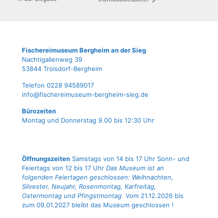
Fische­rei­mu­se­um Berg­heim an der Sieg
Nach­ti­gal­len­weg 39
53844 Troisdorf-Bergheim
Tele­fon 0228 94589017
info@fischereimuseum-bergheim-sieg.de
Büro­zei­ten
Mon­tag und Don­ners­tag 9.00 bis 12:30 Uhr
Öffnungszeiten
Samstags von 14 bis 17 Uhr Sonn- und
Feiertags von 12 bis 17 Uhr
Das Museum ist an
folgenden Feiertagen geschlossen: Weihnachten,
Silvester, Neujahr, Rosenmontag, Karfreitag,
Ostermontag und Pfingstmontag
Vom 21.12.2026 bis
zum 09.01.2027 bleibt das Museum geschlossen !