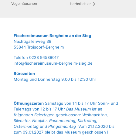
Vogelhäuschen
Herbstlichter
Fische­rei­mu­se­um Berg­heim an der Sieg
Nach­ti­gal­len­weg 39
53844 Troisdorf-Bergheim
Tele­fon 0228 94589017
info@fischereimuseum-bergheim-sieg.de
Büro­zei­ten
Mon­tag und Don­ners­tag 9.00 bis 12:30 Uhr
Öffnungszeiten
Samstags von 14 bis 17 Uhr Sonn- und
Feiertags von 12 bis 17 Uhr
Das Museum ist an
folgenden Feiertagen geschlossen: Weihnachten,
Silvester, Neujahr, Rosenmontag, Karfreitag,
Ostermontag und Pfingstmontag
Vom 21.12.2026 bis
zum 09.01.2027 bleibt das Museum geschlossen !