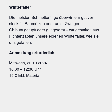
Win­ter­fal­ter
Die meis­ten Schmet­ter­lin­ge über­win­tern gut ver­
steckt in Baum­rit­zen oder unter Zweigen.
Ob bunt getupft oder gut getarnt – wir gestal­ten aus
Fich­ten­zap­fen unse­re eige­nen Win­ter­fal­ter, wie sie
uns gefallen.
Anmel­dung erforderlich !
Mitt­woch, 23.10.2024
10.00 – 12:30 Uhr
15 € inkl. Material