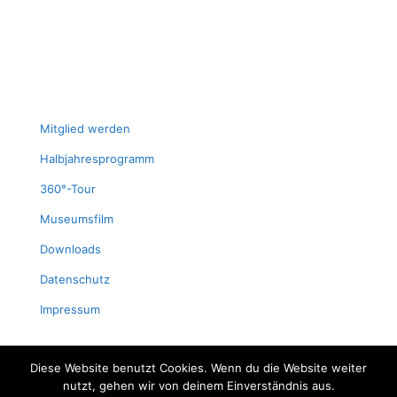
Mit­glied werden
Halb­jah­res­pro­gramm
360°-Tour
Muse­ums­film
Down­loads
Daten­schutz
Impres­sum
Diese Website benutzt Cookies. Wenn du die Website weiter
nutzt, gehen wir von deinem Einverständnis aus.