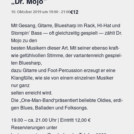
„Dr. Mojo“
€12
10. Oktober 2019 um 19:00
-
21:00
Mit Gesang, Gitar­re, Bluesharp im Rack, Hi-Hat und
Stom­pin’ Bass — oft gleich­zei­tig gespielt — zählt Dr.
Mojo zu den
bes­ten Musi­kern die­ser Art. Mit sei­ner eben­so kraft-
wie gefühl­vol­len Stim­me, der vari­an­ten­reich gespiel­
ten Bluesharp,
dazu Gitar­re und Foot-Per­cus­sion erzeugt er eine
Klang­fül­le, wie sie von einem ein­zel­nen Musi­ker
nur ganz
sel­ten erreicht wird.
Die „One-Man-Band“präsentiert belieb­te Oldies, erdi­
gen Blues, Bal­la­den und Folksongs.
19.00 – ca. 21.00 Uhr | Ein­tritt 12,00 €
Reser­vie­run­gen unter