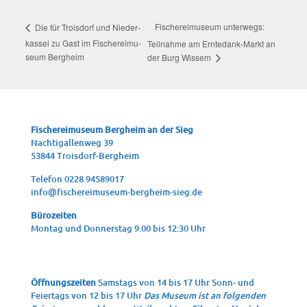
Fische­rei­mu­se­um unter­wegs:
Die
für Trois­dorf und Nie­der­
kas­sel zu Gast im Fische­rei­mu­
Teil­nah­me am Ern­te­dank-Markt an
se­um Bergheim
der Burg Wissem
Fische­rei­mu­se­um Berg­heim an der Sieg
Nach­ti­gal­len­weg 39
53844 Troisdorf-Bergheim
Tele­fon 0228 94589017
info@fischereimuseum-bergheim-sieg.de
Büro­zei­ten
Mon­tag und Don­ners­tag 9.00 bis 12:30 Uhr
Öffnungszeiten
Samstags von 14 bis 17 Uhr Sonn- und
Feiertags von 12 bis 17 Uhr
Das Museum ist an folgenden