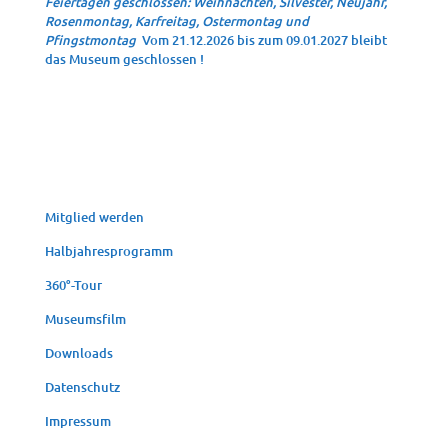
Feiertagen geschlossen: Weihnachten, Silvester, Neujahr,
Rosenmontag, Karfreitag, Ostermontag und
Pfingstmontag
Vom 21.12.2026 bis zum 09.01.2027 bleibt
das Museum geschlossen !
Mit­glied werden
Halb­jah­res­pro­gramm
360°-Tour
Muse­ums­film
Down­loads
Daten­schutz
Impres­sum