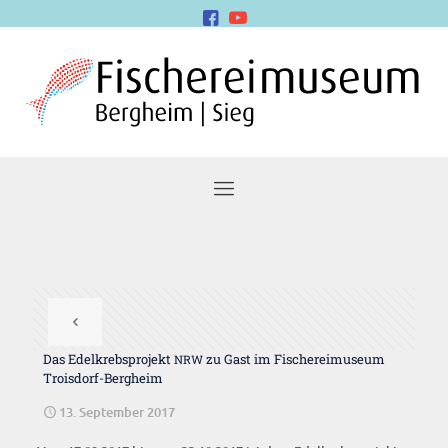
Das Edel­krebs­pro­jekt
zu Gast im Fische­rei­mu­se­um
NRW
Troisdorf-Bergheim
13. September 2017