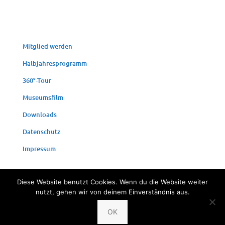
Mit­glied werden
Halb­jah­res­pro­gramm
360°-Tour
Muse­ums­film
Down­loads
Daten­schutz
Impres­sum
Diese Website benutzt Cookies. Wenn du die Website weiter
nutzt, gehen wir von deinem Einverständnis aus.
© 2024 Fischereimuseum Bergheim/Sieg
OK