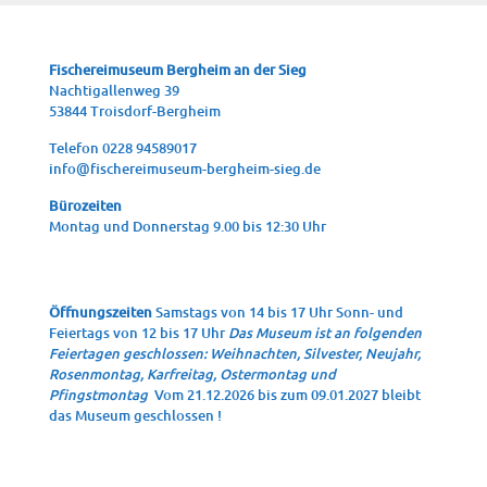
Fische­rei­mu­se­um Berg­heim an der Sieg
Nach­ti­gal­len­weg 39
53844 Troisdorf-Bergheim
Tele­fon 0228 94589017
info@fischereimuseum-bergheim-sieg.de
Büro­zei­ten
Mon­tag und Don­ners­tag 9.00 bis 12:30 Uhr
Öffnungszeiten
Samstags von 14 bis 17 Uhr Sonn- und
Feiertags von 12 bis 17 Uhr
Das Museum ist an folgenden
Feiertagen geschlossen: Weihnachten, Silvester, Neujahr,
Rosenmontag, Karfreitag, Ostermontag und
Pfingstmontag
Vom 21.12.2026 bis zum 09.01.2027 bleibt
das Museum geschlossen !