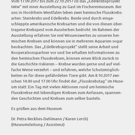
Vom 17.09.2017 bis zum 22.10.2017 ist das „Edel­krebs­pro­jekt
“ mit einer Aus­stel­lung zu Gast im Fische­rei­mu­se­um. Bei
NRW
uns in Nord­rhein-West­fa­len leben zwei hei­mi­sche Fluss­krebs­
ar­ten: Stein­krebs und Edel­krebs. Bei­de sind durch ein­ge­
schlepp­te ame­ri­ka­ni­sche Krebs­ar­ten und die von die­sen über­
tra­ge­ne Krebs­pest vom Aus­ster­ben bedroht. Im Rah­men der
Aus­stel­lung erfah­ren Sie viel Wis­sens­wer­tes zu unse­ren hei­
mi­schen Kreb­sen und kön­nen sie in meh­re­ren Aqua­ri­en sogar
beob­ach­ten. Das „Edel­krebs­pro­jekt“ stellt sei­ne Arbeit und
Koope­ra­ti­ons­part­ner vor und Sie erhal­ten Infor­ma­tio­nen zu
den hei­mi­schen Fluss­kreb­sen, kön­nen einen Blick zurück in
die Geschich­te ris­kie­ren – Kreb­se wur­den ger­ne und auf viel­
fa­che Wei­se ver­zehrt – und erfah­ren, wel­che Schutz­mög­lich­
kei­ten es für die­se gefähr­de­ten Tie­re gibt. Am 8.10.2017 zwi­
schen 14.00 und 17.00 Uhr fin­det der „Fluss­krebs­tag“ im Muse­
um statt: Ein Tag mit vie­len Aktio­nen rund um hei­mi­sche
Fluss­kreb­se mit leben­di­gen Kreb­sen zum Anfas­sen, span­nen­
den Geschich­ten und Kreb­sen zum sel­ber basteln.
Es grü­ßen aus dem Museum
Dr. Petra Reck­lies-Dah­l­mann / Karen Lerch)
(Muse­ums­lei­tung / Assistenz)