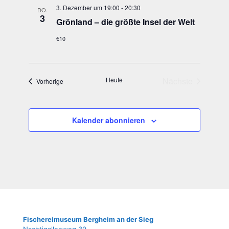
3. Dezember um 19:00
-
20:30
DO.
3
Grön­land – die größ­te Insel der Welt
€10
Heute
Nächste
Veranstaltungen
Vorherige
Veranstaltung
Kalender abonnieren
Fische­rei­mu­se­um Berg­heim an der Sieg