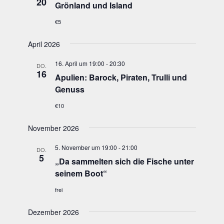
20
Grön­land und Island
€5
April 2026
16. April um 19:00
-
20:30
DO.
16
Apu­li­en: Barock, Pira­ten, Trul­li und
Genuss
€10
November 2026
5. November um 19:00
-
21:00
DO.
5
„
Da sam­mel­ten sich die Fische unter
sei­nem Boot“
frei
Dezember 2026