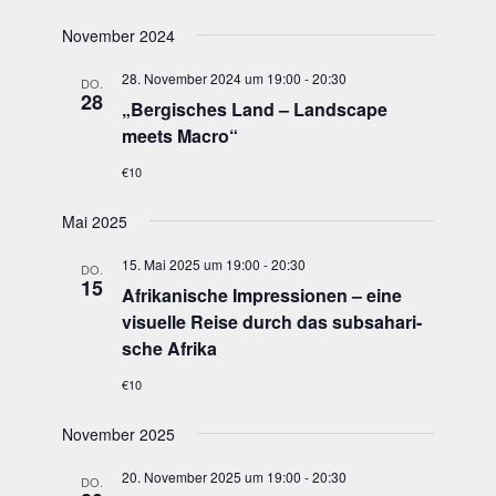
November 2024
28. November 2024 um 19:00
-
20:30
DO.
28
„
Ber­gi­sches Land – Land­scape
meets Macro“
€10
Mai 2025
15. Mai 2025 um 19:00
-
20:30
DO.
15
Afri­ka­ni­sche Impres­sio­nen – eine
visu­el­le Rei­se durch das sub­sa­ha­ri­
sche Afrika
€10
November 2025
20. November 2025 um 19:00
-
20:30
DO.