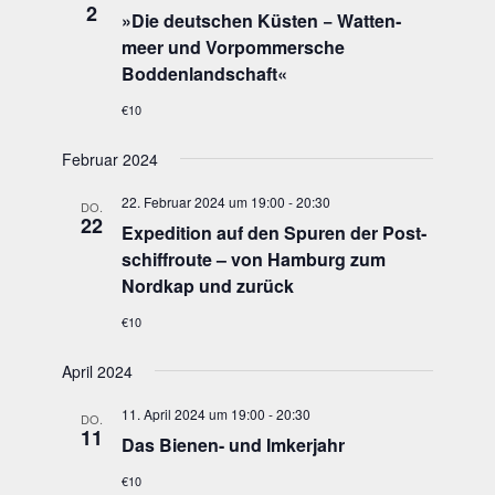
2
»
Die deut­schen Küs­ten − Wat­ten­
meer und Vor­pom­mer­sche
Boddenlandschaft«
€10
Februar 2024
22. Februar 2024 um 19:00
-
20:30
DO.
22
Expe­di­ti­on auf den Spu­ren der Post­
schif­frou­te – von Ham­burg zum
Nord­kap und zurück
€10
April 2024
11. April 2024 um 19:00
-
20:30
DO.
11
Das Bie­nen- und Imkerjahr
€10