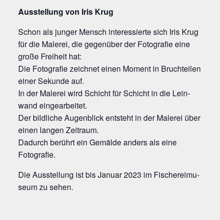
Aus­stel­lung von Iris Krug
Schon als jun­ger Mensch inter­es­sier­te sich Iris Krug
für die Male­rei, die gegen­über der Foto­gra­fie eine
gro­ße Frei­heit hat:
Die Foto­gra­fie zeich­net einen Moment in Bruch­tei­len
einer Sekun­de auf.
In der Male­rei wird Schicht für Schicht in die Lein­
wand eingearbeitet.
Der bild­li­che Augen­blick ent­steht in der Male­rei über
einen lan­gen Zeitraum.
Dadurch berührt ein Gemäl­de anders als eine
Fotografie.
Die Aus­stel­lung ist bis Janu­ar 2023 im Fische­rei­mu­
se­um zu sehen.