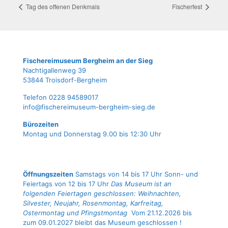
Tag des offe­nen Denkmals
Fischer­fest
Fische­rei­mu­se­um Berg­heim an der Sieg
Nach­ti­gal­len­weg 39
53844 Troisdorf-Bergheim
Tele­fon 0228 94589017
info@fischereimuseum-bergheim-sieg.de
Büro­zei­ten
Mon­tag und Don­ners­tag 9.00 bis 12:30 Uhr
Öffnungszeiten
Samstags von 14 bis 17 Uhr Sonn- und
Feiertags von 12 bis 17 Uhr
Das Museum ist an
folgenden Feiertagen geschlossen: Weihnachten,
Silvester, Neujahr, Rosenmontag, Karfreitag,
Ostermontag und Pfingstmontag
Vom 21.12.2026 bis
zum 09.01.2027 bleibt das Museum geschlossen !