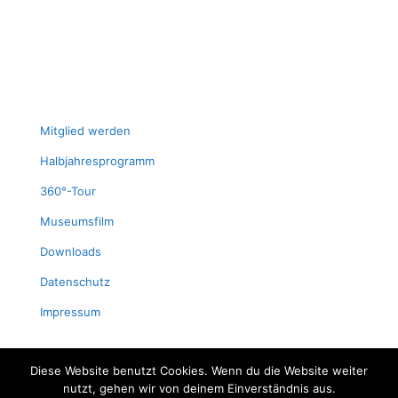
Mit­glied werden
Halb­jah­res­pro­gramm
360°-Tour
Muse­ums­film
Down­loads
Daten­schutz
Impres­sum
Diese Website benutzt Cookies. Wenn du die Website weiter
nutzt, gehen wir von deinem Einverständnis aus.