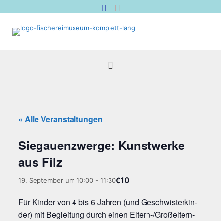
« Alle Veranstaltungen
Sie­gau­enzwer­ge: Kunst­wer­ke
aus Filz
€10
19. September um 10:00
-
11:30
Für Kin­der von 4 bis 6 Jah­ren (und Geschwis­ter­kin­
der) mit Beglei­tung durch einen Eltern-/Groß­el­tern­