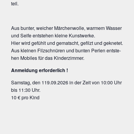
teil.
Aus bun­ter, wei­cher Mär­chen­wol­le, war­mem Was­ser
und Sei­fe ent­ste­hen klei­ne Kunstwerke.
Hier wird gefühlt und gematscht, gefilzt und geknetet.
Aus klei­nen Filz­schnü­ren und bun­ten Per­len ent­ste­
hen Mobi­les für das Kinderzimmer.
Anmel­dung erforderlich !
Sams­tag, den 119.09.2026 in der Zeit von 10:00 Uhr
bis 11:30 Uhr.
10 € pro Kind