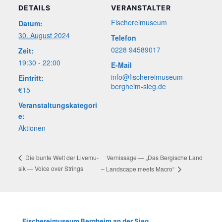
DETAILS
VERANSTALTER
Fische­rei­mu­se­um
Datum:
30. August 2024
Telefon
0228 94589017
Zeit:
19:30 - 22:00
E-Mail
info@fischereimuseum-
Eintritt:
bergheim-sieg.de
€15
Veranstaltungskategori
e:
Aktionen
Ver­nis­sa­ge — „Das Ber­gi­sche Land
Die bun­te Welt der Live­mu­
sik — Voice over Strings
– Land­scape meets Macro“
Fische­rei­mu­se­um Berg­heim an der Sieg