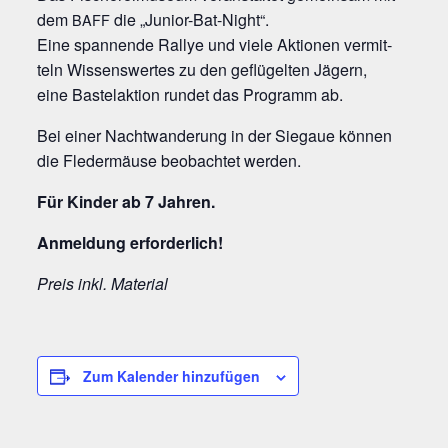
dem
die „Juni­or-Bat-Night“.
BAFF
Eine span­nen­de Ral­lye und vie­le Aktio­nen ver­mit­
teln Wis­sens­wer­tes zu den geflü­gel­ten Jägern,
eine Bas­tel­ak­ti­on run­det das Pro­gramm ab.
Bei einer Nacht­wan­de­rung in der Sie­gaue kön­nen
die Fle­der­mäu­se beob­ach­tet werden.
Für Kin­der ab 7 Jahren.
Anmel­dung erforderlich!
Preis inkl. Material
Zum Kalender hinzufügen