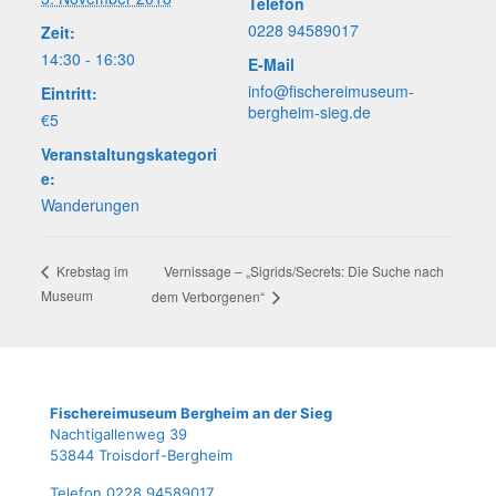
Telefon
0228 94589017
Zeit:
14:30 - 16:30
E-Mail
info@fischereimuseum-
Eintritt:
bergheim-sieg.de
€5
Veranstaltungskategori
e:
Wanderungen
Ver­nis­sa­ge – „Sigrids/Secrets: Die Suche nach
Krebs­tag im
Museum
dem Verborgenen“
Fische­rei­mu­se­um Berg­heim an der Sieg
Nach­ti­gal­len­weg 39
53844 Troisdorf-Bergheim
Tele­fon 0228 94589017