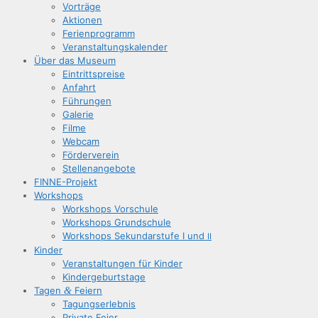
Vor­trä­ge
Aktio­nen
Feri­en­pro­gramm
Ver­an­stal­tungs­ka­len­der
Über das Museum
Ein­tritts­prei­se
Anfahrt
Füh­run­gen
Gale­rie
Fil­me
Web­cam
För­der­ver­ein
Stel­len­an­ge­bo­te
FIN­­NE-Pro­­jekt
Work­shops
Work­shops Vorschule
Work­shops Grundschule
Work­shops Sekun­dar­stu­fe I und
II
Kin­der
Ver­an­stal­tun­gen für Kinder
Kin­der­ge­burts­ta­ge
Tagen
&
Feiern
Tagungs­er­leb­nis
Pri­va­te Feier