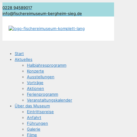
0228 94589017
info@fischereimuseum-bergheim-sieg.de
Start
Aktu­el­les
Halb­jah­res­pro­gramm
Kon­zer­te
Aus­stel­lun­gen
Vor­trä­ge
Aktio­nen
Feri­en­pro­gramm
Ver­an­stal­tungs­ka­len­der
Über das Museum
Ein­tritts­prei­se
Anfahrt
Füh­run­gen
Gale­rie
Fil­me