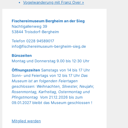
Vogel­wan­de­rung mit Franz Over
»
Fische­rei­mu­se­um Berg­heim an der Sieg
Nach­ti­gal­len­weg 39
53844 Troisdorf-Bergheim
Tele­fon 0228 94589017
info@fischereimuseum-bergheim-sieg.de
Büro­zei­ten
Mon­tag und Don­ners­tag 9.00 bis 12:30 Uhr
Öffnungszeiten
Samstags von 14 bis 17 Uhr
Sonn- und Feiertags von 12 bis 17 Uhr
Das
Museum ist an folgenden Feiertagen
geschlossen: Weihnachten, Silvester, Neujahr,
Rosenmontag, Karfreitag, Ostermontag und
Pfingstmontag
Vom 21.12.2026 bis zum
09.01.2027 bleibt das Museum geschlossen !
Mit­glied werden