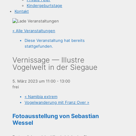
Kin­der­ge­burts­ta­ge
Kon­takt
« Alle Veranstaltungen
Diese Veranstaltung hat bereits
stattgefunden.
Ver­nis­sa­ge — Illus­tre
Vogel­welt in der Siegaue
5. März 2023 um 11:00
-
13:00
frei
«
Nami­bia extrem
Vogel­wan­de­rung mit Franz Over
»
Foto­aus­stel­lung von Sebas­ti­an
Wessel