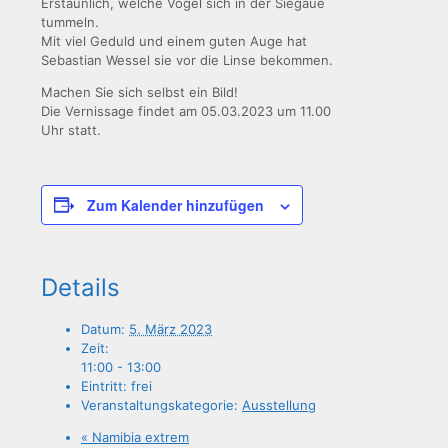
Erstaun­lich, wel­che Vögel sich in der Sie­gaue
tummeln.
Mit viel Geduld und einem guten Auge hat
Sebas­ti­an Wes­sel sie vor die Lin­se bekommen.
Machen Sie sich selbst ein Bild!
Die Ver­nis­sa­ge fin­det am 05.03.2023 um 11.00
Uhr statt.
Zum Kalender hinzufügen
Details
Datum:
5. März 2023
Zeit:
11:00 - 13:00
Eintritt:
frei
Veranstaltungskategorie:
Ausstellung
«
Nami­bia extrem