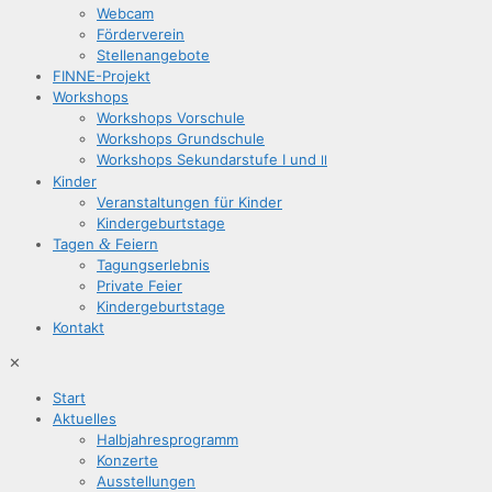
Web­cam
För­der­ver­ein
Stel­len­an­ge­bo­te
FIN­­NE-Pro­­jekt
Work­shops
Work­shops Vorschule
Work­shops Grundschule
Work­shops Sekun­dar­stu­fe I und
II
Kin­der
Ver­an­stal­tun­gen für Kinder
Kin­der­ge­burts­ta­ge
Tagen
&
Feiern
Tagungs­er­leb­nis
Pri­va­te Feier
Kin­der­ge­burts­ta­ge
Kon­takt
✕
Start
Aktu­el­les
Halb­jah­res­pro­gramm
Kon­zer­te
Aus­stel­lun­gen