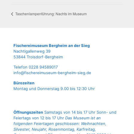
Taschen­lam­pen­füh­rung: Nachts im Museum
Fische­rei­mu­se­um Berg­heim an der Sieg
Nach­ti­gal­len­weg 39
53844 Troisdorf-Bergheim
Tele­fon 0228 94589017
info@fischereimuseum-bergheim-sieg.de
Büro­zei­ten
Mon­tag und Don­ners­tag 9.00 bis 12:30 Uhr
Öffnungszeiten
Samstags von 14 bis 17 Uhr Sonn- und
Feiertags von 12 bis 17 Uhr
Das Museum ist an
folgenden Feiertagen geschlossen: Weihnachten,
Silvester, Neujahr, Rosenmontag, Karfreitag,