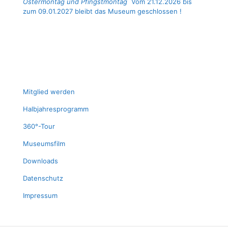
Ostermontag und Pfingstmontag
Vom 21.12.2026 bis
zum 09.01.2027 bleibt das Museum geschlossen !
Mit­glied werden
Halb­jah­res­pro­gramm
360°-Tour
Muse­ums­film
Down­loads
Daten­schutz
Impres­sum