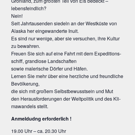
Grön­land, zum größ­ten Teil von Eis bedeckt –
lebensfeindlich?
Nein!
Seit Jahr­tau­sen­den sie­deln an der West­küs­te von
Alas­ka her ein­ge­wan­der­te Inuit.
Es sind nur weni­ge, aber sie ver­su­chen, ihre Kul­tur
zu bewahren.
Freu­en Sie sich auf eine Fahrt mit dem Expe­di­ti­ons­
schiff, gran­dio­se Landschaften
sowie male­ri­sche Dör­fer und Häfen.
Ler­nen Sie mehr über eine herz­li­che und freund­li­che
Bevölkerung,
die sich mit gro­ßem Selbst­be­wusst­sein und Mut
den Her­aus­for­de­run­gen der Welt­po­li­tik und des Kli­
ma­wan­dels stellt.
Anmel­dudng erforderlich !
19.00 Uhr – ca. 20.30 Uhr