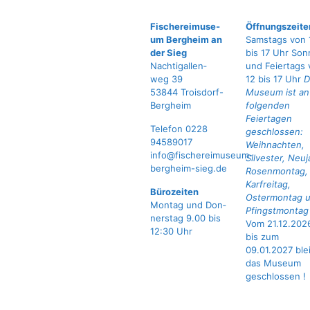
Fische­rei­mu­se­
Öffnungszeite
um Berg­heim an
Samstags von 
der Sieg
bis 17 Uhr Son
Nach­ti­gal­len­
und Feiertags 
weg 39
12 bis 17 Uhr
D
53844 Troisdorf-
Museum ist an
Bergheim
folgenden
Feiertagen
Tele­fon 0228
geschlossen:
94589017
Weihnachten,
info@fischereimuseum-
Silvester, Neuj
bergheim-sieg.de
Rosenmontag,
Karfreitag,
Büro­zei­ten
Ostermontag 
Mon­tag und Don­
Pfingstmonta
ners­tag 9.00 bis
Vom 21.12.202
12:30 Uhr
bis zum
09.01.2027 ble
das Museum
geschlossen !