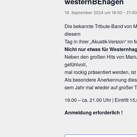
westernBEhagen
19. September 2024 um 19:00
-
21:00
Die bekann­te Tri­bu­te-Band von Mar
diesem
Tag in ihrer „Akus­tik-Ver­si­on“ i
Nicht nur etwas für Westernha
Neben den gro­ßen Hits von Mari­us
gefühlvoll,
mal rockig prä­sen­tiert wer­den, is
Als beson­de­re Aner­ken­nung die­s
sem Jahr mal wie­der auf gro­ßer To
19.00 – ca. 21.00 Uhr | Ein­tritt 15
Anmel­dung erforderlich !