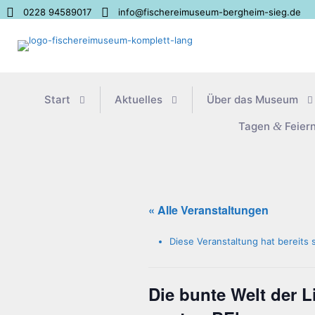
0228 94589017
info@fischereimuseum-bergheim-sieg.de
Start
Aktu­el­les
Über das Museum
Tagen
&
Feier
« Alle Veranstaltungen
Diese Veranstaltung hat bereits 
Die bun­te Welt der L